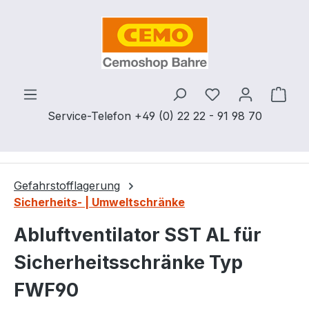
Zum Hauptinhalt springen
Du hast 0 Produ
Ware
Service-Telefon +49 (0) 22 22 - 91 98 70
Gefahrstofflagerung
Sicherheits- | Umweltschränke
Abluftventilator SST AL für
Sicherheitsschränke Typ
FWF90