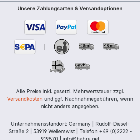
Umweltschränke verwendet werden.
Unsere Zahlungsarten & Versandoptionen
Hinweis aus TRGS 510, Anhang 1: Für
extrem entzündbare Flüssigkeiten (H224)
ist nicht nur FWF 90 vorgeschrieben,
sondern auch technische
Lüftungssysteme. Radialventilator 380 V
|
Modell 3 für Sicherheitsschränke FWF30
und FWF90, Cemo 11433 aus schwer
entflammbarem PPs-el ATEX-konform:
Absaugung aus Zone 1 und Aufstellung in
Zone 1 Motor: II 2G Ex eb IIC T4 Gb
Ventilator: II 2G h EX IIB T4 Gb mit
Alle Preise inkl. gesetzl. Mehrwertsteuer zzgl.
Montagekonsole Ansaugstutzen-
Versandkosten
und ggf. Nachnahmegebühren, wenn
Durchmesser: 75 mm Spannung: 3~
nicht anders angegeben.
230/400 V Frequenz: 50 Hz Nennstrom:
0,62 A Volumenstrom: 150 m³/h
Unternehmensstandort: Germany | Rudolf-Diesel-
Betriebsdrehzahl: 2825 1/min
Straße 2 | 53919 Weilerswist | Telefon +49 (0)2222 -
Schalldruckpegel: 55 dB(A) Außenmaße
919870 | info@bahre.net
37,7 x 22 x 38 cm Gewicht 6 kg