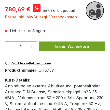
Verkaufspreis:
%
780,69 €
Regulärer Preis:
887,15 €
(12% gespart)
Preise inkl. MwSt. zzgl. Versandkosten
Lieferzeit anfragen
Produkt Anzahl: Gib den gewünschten We
In den Warenkorb
Zum Merkzettel hinzufügen
Produktnummer:
CH8739
Kurz-Details:
Anbindung an externe Abluftleitung, potentialfreier
Ausgang DIN Buchse, Schalldruckpegel Lp2A 35
dB(A), Volumenstrom 50 – 200 m3/h, Spannung 230
V, Strom- aufnahme max. 0,45 A, Frequenz 50 Hz,
Absaugstutzen ø 75 mm, Maße 42,5 x 25 x 25,5 cm,