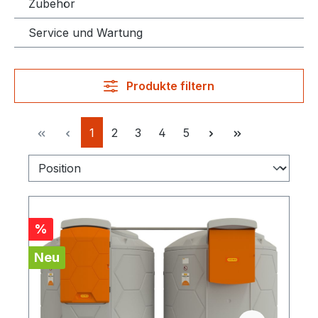
Zubehör
Service und Wartung
Produkte filtern
Seite
Seite
Seite
Seite
Seite
1
2
3
4
5
Rabatt
%
Neu