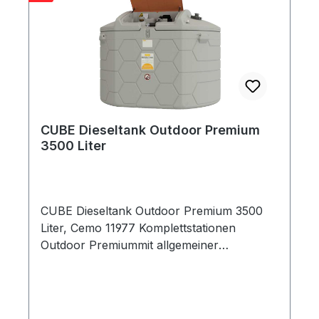
Umschaltventile in der Erweiterungseinheit
enthalten komplett montiert – sofort
einsatzbereit Zapfpistole Automatik fastfill,
230 V, 85 l/min (max.) Elektropumpe mit
max. Förderleistung 85 l/min*
Zapfschlauchlänge 8 m
Schlauchdurchmesser DN 25 Außenmaße
(l x b x h) 295 x 775 x 225 cm Gewicht 1230
CUBE Dieseltank Outdoor Premium
kg * Pumpenleistung bei freiem Auslauf.
3500 Liter
Bitte beachten: Pumpenleistung kann sich,
je nach Schlauchlänge und
Schlauchquerschnitt, deutlich reduzieren.
CUBE Dieseltank Outdoor Premium 3500
Liter, Cemo 11977 Komplettstationen
Outdoor Premiummit allgemeiner
bauaufsichtlicher Zulassung Z-40.21-565
(beantragt) mit integrierter Auffangwanne
mit optischer Leckageanzeige
Befüllanschluss mit TW-Kupplung und