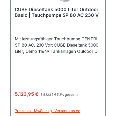
CUBE Dieseltank 5000 Liter Outdoor
Basic | Tauchpumpe SP 80 AC 230 V
Mit leistungsfähiger Tauchpumpe CENTRI
SP 80 AC, 230 Volt CUBE Dieseltank 5000
Liter, Cemo 11649 Tankanlagen Outdoor
Basic mit allgemeiner bauaufsichtlicher
Zulassung Z-40.21-565 mit integrierter
Auffangwanne mit optischer
Leckageanzeige Befüllanschluss mit TW-
Kupplung und Grenzwertgeber
mechanischer Füllstandanzeiger
Verkaufspreis:
5.123,95 €
Regulärer Preis:
leistungsfähige Tauchpumpe CENTRI SP
5.822,67 €
(12% gespart)
80 AC, 230 V, 80 l/min* Zapfschlauch
DN25 4 m NEU Automatik-Zapfpistole A80
Preise inkl. MwSt. zzgl. Versandkosten
fastfill – zur schnellen Betankung auch für