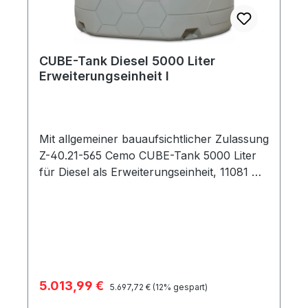
CUBE-Tank Diesel 5000 Liter
Erweiterungseinheit I
Mit allgemeiner bauaufsichtlicher Zulassung
Z-40.21-565 Cemo CUBE-Tank 5000 Liter
für Diesel als Erweiterungseinheit, 11081 Die
neue CUBE-Tank-Reihe ist die stationäre
Tankstellengeneration, die von Anfang an
ohne Kompromisse als Komplettanlage
entwickelt wurde. Alles hat seinen Platz
und nichts stört den Tankvorgang. Mit der
Baugröße von 5000 Liter erweitert CEMO
Verkaufspreis:
5.013,99 €
Regulärer Preis:
dieses Konzept nach oben. Überzeugen Sie
5.697,72 €
(12% gespart)
sich von den Vorteilen dieses