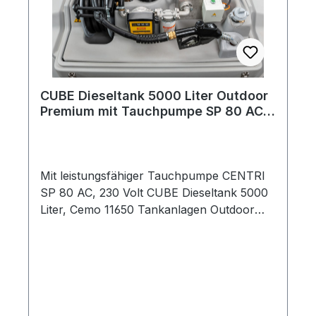
Befüllschlauch DN25 mit Schlauchhalter
Außenmaße 245 x 295 x 225 cm Gewicht
ca. 400 kg * Pumpenleistung bei freiem
Auslauf. Bitte beachten Sie, dass sich die
Pumpenleistung je nach Schlauchlänge und
Schlauchquerschnitt deutlich reduzieren
CUBE Dieseltank 5000 Liter Outdoor
kann.
Premium mit Tauchpumpe SP 80 AC
230 Volt
Mit leistungsfähiger Tauchpumpe CENTRI
SP 80 AC, 230 Volt CUBE Dieseltank 5000
Liter, Cemo 11650 Tankanlagen Outdoor
Premium mit allgemeiner bauaufsichtlicher
Zulassung Z-40.21-565 mit integrierter
Auffangwanne mit optischer
Leckageanzeige Befüllanschluss mit TW-
Kupplung und Grenzwertgeber
mechanischer Füllstandanzeiger