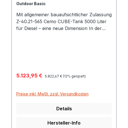
Outdoor Basic
Mit allgemeiner bauaufsichtlicher Zulassung
Z-40.21-565 Cemo CUBE-Tank 5000 Liter
für Diesel – eine neue Dimension In der
Ausführung Outdoor Basic 11078 und
Premium 11079 Die neue CUBE-Tank-Reihe
ist die stationäre Tankstellengeneration, die
von Anfang an ohne Kompromisse als
Komplettanlage entwickelt wurde. Alles hat
seinen Platz und nichts stört den
Verkaufspreis:
5.123,95 €
Regulärer Preis:
Tankvorgang. Mit der Baugröße von 5000
5.822,67 €
(12% gespart)
Liter erweitert CEMO dieses Konzept nach
oben. Überzeugen Sie sich von den
Preise inkl. MwSt. zzgl. Versandkosten
Vorteilen dieses Gesamtkonzeptes. goßer
Zugang – Klappdeckel mit 380 mm lichtem
Details
Durchgang für Tankrevision ergonomisch
perfekt – alle Komponenten befinden sich
Hersteller-Info
übersichtlich auf einer optimalen