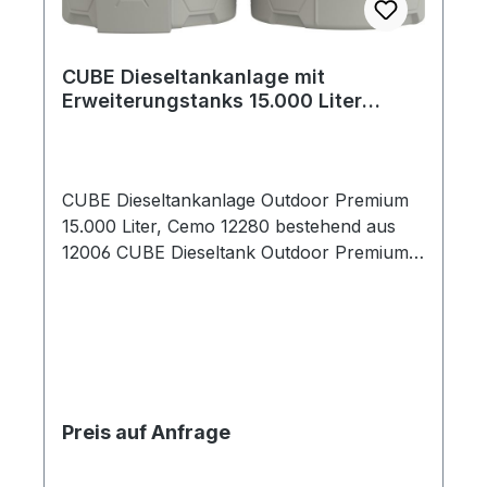
CUBE Dieseltankanlage mit
Erweiterungstanks 15.000 Liter
Outdoor Premium
CUBE Dieseltankanlage Outdoor Premium
15.000 Liter, Cemo 12280 bestehend aus
12006 CUBE Dieseltank Outdoor Premium
7500 Liter fastfill und Erweiterungseinheit I
Outdoor 12278 - mit allgemeiner
bauaufsichtlicher Zulassung Z‑40.21‑510 10
Jahre garantierte Beständigkeit des Tanks
aus hochwertigem Polyethylen (PE) für
zugelassene Lagermedien mit Klappdeckel
Preis auf Anfrage
zugelassen zur Aufstellung im Freien
integrierte Auffangwanne für erhöhte