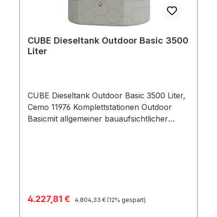
CUBE Dieseltank Outdoor Basic 3500
Liter
CUBE Dieseltank Outdoor Basic 3500 Liter,
Cemo 11976 Komplettstationen Outdoor
Basicmit allgemeiner bauaufsichtlicher
Zulassung Z-40.21-565 (beantragt) mit
integrierter Auffangwanne mit optischer
Leckageanzeige Befüllanschluss mit TW-
Kupplung und Grenzwertgeber
Entlüftungskappe Füllstandsanzeiger
Entnahmeleitung Elektropumpe 230 V, 72
Verkaufspreis:
4.227,81 €
Regulärer Preis:
l/min* Automatik-Zapfpistole mit
4.804,33 €
(12% gespart)
Zapfpistolenhalter Standardmäßig mit