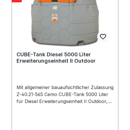
Enlüftungskappe Entnahmeleitung
mechanischer Füllstandanzeiger mit
Klappdeckel zur Aufstellung im Freien
zugelassen komplett montiert Maße 500 x
230 x 185 cm Gewicht 413 kg
CUBE-Tank Diesel 5000 Liter
Erweiterungseinheit II Outdoor
Mit allgemeiner bauaufsichtlicher Zulassung
Z-40.21-565 Cemo CUBE-Tank 5000 Liter
für Diesel Erweiterungseinheit II Outdoor,
11096 Die neue CUBE-Tank-Reihe ist die
stationäre Tankstellengeneration, die von
Anfang an ohne Kompromisse als
Komplettanlage entwickelt wurde. Alles hat