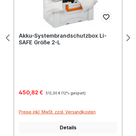
Akku-Systembrandschutzbox Li-
SAFE Größe 2-L
Verkaufspreis:
450,82 €
Regulärer Preis:
512,30 €
(12% gespart)
Preise inkl. MwSt. zzgl. Versandkosten
Details