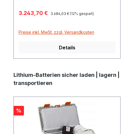
Verkaufspreis:
3.243,70 €
Regulärer Preis:
3.686,03 €
(12% gespart)
Preise inkl. MwSt. zzgl. Versandkosten
Details
Produktgalerie überspringen
Lithium-Batterien sicher laden | lagern |
transportieren
Rabatt
%