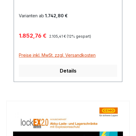
Varianten ab
1.742,80 €
Verkaufspreis:
1.852,76 €
Regulärer Preis:
2.105,41 €
(12% gespart)
Preise inkl. MwSt. zzgl. Versandkosten
Details