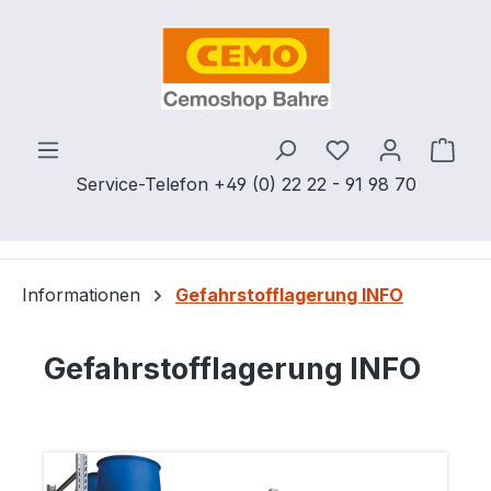
Zum Hauptinhalt springen
Du hast 0 Produ
Ware
Service-Telefon +49 (0) 22 22 - 91 98 70
Informationen
Gefahrstofflagerung INFO
Gefahrstofflagerung INFO