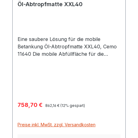
Öl-Abtropfmatte XXL40
Eine saubere Lösung für die mobile
Betankung Öl-Abtropfmatte XXL40, Cemo
11640 Die mobile Abfüllfläche für die
Baustellenbetankung innovatives
Auffangsystem für Motoröl, Benzin, Diesel,
HVO und Hydraulikflüssigkeiten
(einschließlich Bio) Anwendung innen und
außen möglich nimmt Öl auf, weißt Wasser
ab extrem hohe Aufnahmekapazität kann
Verkaufspreis:
758,70 €
Regulärer Preis:
auch bei Regen eingesetzt werden max.
862,16 €
(12% gespart)
Aufnahmekapazität 44 Liter Abmessung
XXL40: 218 x 137 cm Gewicht 8,5 kg
Preise inkl. MwSt. zzgl. Versandkosten