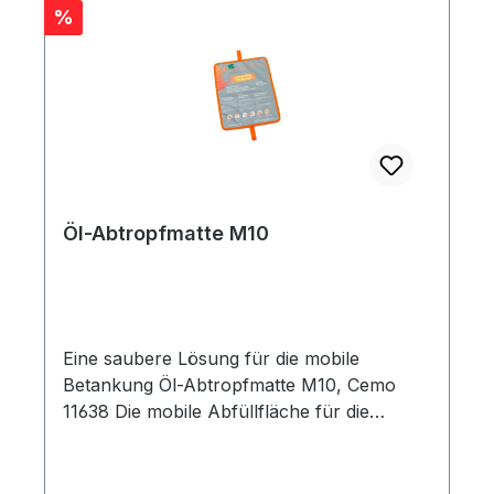
Rabatt
%
Öl-Abtropfmatte M10
Eine saubere Lösung für die mobile
Betankung Öl-Abtropfmatte M10, Cemo
11638 Die mobile Abfüllfläche für die
Baustellenbetankung innovatives
Auffangsystem für Motoröl, Benzin, Diesel,
HVO und Hydraulikflüssigkeiten