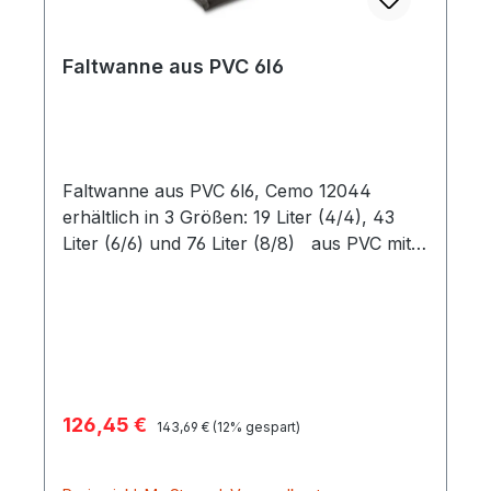
Faltwanne aus PVC 6l6
Faltwanne aus PVC 6l6, Cemo 12044
erhältlich in 3 Größen: 19 Liter (4/4), 43
Liter (6/6) und 76 Liter (8/8) aus PVC mit
einer speziellen Oberflächenbeschichtung
zum Schutz der Umwelt bei
unerwünschtem Entweichen
von Flüssigkeiten für den Innen- und
Außenbereich geeignet einfacher Aufbau,
sekundenschnell einsetzbar Glasfaserstäbe
Verkaufspreis:
126,45 €
Regulärer Preis:
an der Seite sorgen für Stabilität
143,69 €
(12% gespart)
zusammengefaltet sehr platzsparend
geringes Gewicht einfacher Einsatz auch an