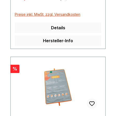
Aufnahmekapazität 30 Liter Abmessung
XL30: 137 x 137 cm Gewicht 5 kg
Preise inkl. MwSt. zzgl. Versandkosten
Details
Hersteller-Info
Rabatt
%