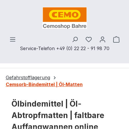
Zum Hauptinhalt springen
Du hast 0 Produ
Ware
Service-Telefon +49 (0) 22 22 - 91 98 70
Gefahrstofflagerung
Cemsorb-Bindemittel | Öl-Matten
Ölbindemittel | Öl-
Abtropfmatten | faltbare
Auffangwannen online