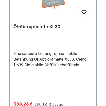
Öl-Abtropfmatte XL30
Eine saubere Lösung für die mobile
Betankung Öl-Abtropfmatte XL30, Cemo
11639 Die mobile Abfüllfläche für die
Baustellenbetankung innovatives
Auffangsystem für Motoröl, Benzin, Diesel,
HVO und Hydraulikflüssigkeiten
(einschließlioch Bio) Anwendung innen und
außen möglich nimmt Öl auf, weißt Wasser
ab extrem hohe Aufnahmekapazität kann
Verkaufspreis:
588,26 €
Regulärer Preis:
auch bei Regen eingesetzt werden max.
668,48 €
(12% gespart)