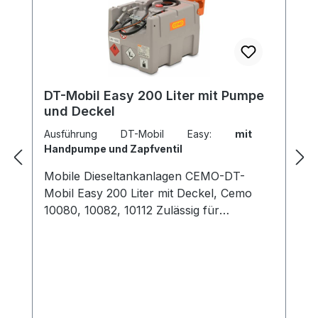
DT-Mobil Easy 200 Liter mit Pumpe
und Deckel
Ausführung DT-Mobil Easy:
mit
Handpumpe und Zapfventil
Mobile Dieseltankanlagen CEMO-DT-
Mobil Easy 200 Liter mit Deckel, Cemo
10080, 10082, 10112 Zulässig für
Transport nach ADR. Wiederkehrende
Prüfung nach 2½ Jahren gemäß ADR
6.5.4.4.1b) und ADR 6.5.4.4.2b)**
Behälter: 200 Liter Polyethylen, einwandig
Zapfpistolenhalter und
Füllstutzen integriert Integrierte Belüftung