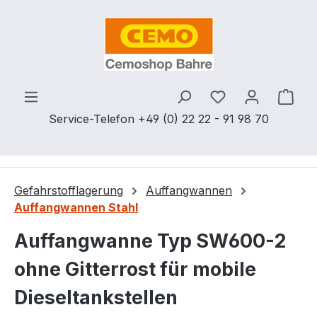
Zum Hauptinhalt springen
Du hast 0 Produ
Ware
Service-Telefon +49 (0) 22 22 - 91 98 70
Gefahrstofflagerung
Auffangwannen
Auffangwannen Stahl
Auffangwanne Typ SW600-2
ohne Gitterrost für mobile
Dieseltankstellen