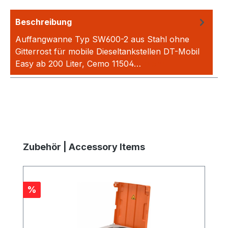
Beschreibung
Auffangwanne Typ SW600-2 aus Stahl ohne
Gitterrost für mobile Dieseltankstellen DT-Mobil
Easy ab 200 Liter, Cemo 11504…
Mehr
Produktgalerie überspringen
Zubehör | Accessory Items
Rabatt
%