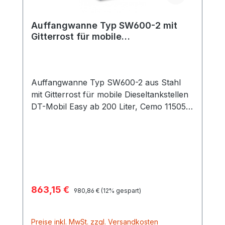
Auffangwanne Typ SW600-2 mit
Gitterrost für mobile
Dieseltankstellen
Auffangwanne Typ SW600-2 aus Stahl
mit Gitterrost für mobile Dieseltankstellen
DT-Mobil Easy ab 200 Liter, Cemo 11505
Damit jederzeit feuersicher gelagert und
bewegt werden kann hergestellt aus Stahl
mit 3 mm Materialstärke Sicherheit bei der
Lagerung wassergefährdender und
entzündbarer Flüssigkeiten Ausführung:
mit Gitterrost lackiert RAL 5002
Verkaufspreis:
863,15 €
Regulärer Preis:
Auffangvolumen 600 Liter Tragfähigkeit
980,86 €
(12% gespart)
600 kg Außenmaße 120 x 81 x 81 cm
Preise inkl. MwSt. zzgl. Versandkosten