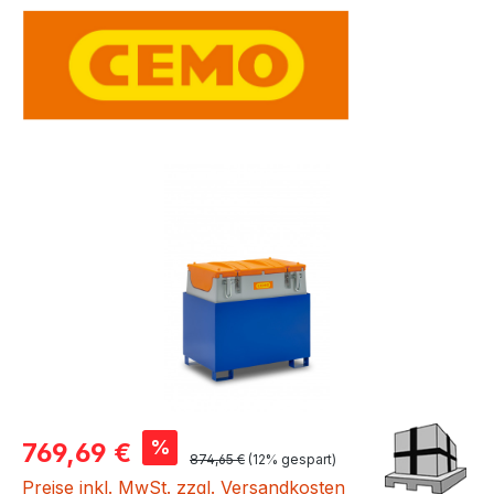
Bildergalerie überspringen
Verkaufspreis:
%
769,69 €
Regulärer Preis:
874,65 €
(12% gespart)
Preise inkl. MwSt. zzgl. Versandkosten