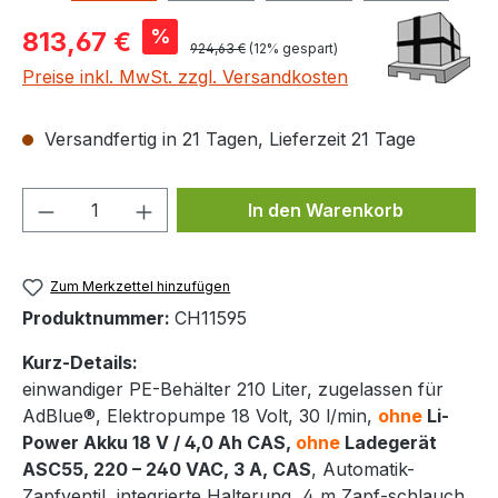
Verkaufspreis:
%
813,67 €
Regulärer Preis:
924,63 €
(12% gespart)
Preise inkl. MwSt. zzgl. Versandkosten
Versandfertig in 21 Tagen, Lieferzeit 21 Tage
Produkt Anzahl: Gib den gewünschten We
In den Warenkorb
Zum Merkzettel hinzufügen
Produktnummer:
CH11595
Kurz-Details:
einwandiger PE-Behälter 210 Liter, zugelassen für
AdBlue®, Elektropumpe 18 Volt, 30 l/min,
ohne
Li-
Power Akku 18 V / 4,0 Ah CAS,
ohne
Ladegerät
ASC55, 220 – 240 VAC, 3 A, CAS
, Automatik-
Zapfventil, integrierte Halterung, 4 m Zapf-schlauch