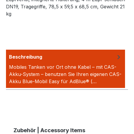
DN19, Tragegriffe, 78,5 x 59,5 x 68,5 cm, Gewicht 21
kg
Beschreibung
Mobiles Tanken vor Ort ohne Kabel – mit CAS-
Akku-System – benutzen Sie Ihren eigenen CAS-
Akku Blue-Mobil Easy für AdBlue® (…
Mehr
Produktgalerie überspringen
Zubehör | Accessory Items