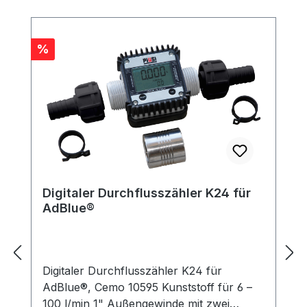
Rabatt
%
Digitaler Durchflusszähler K24 für
AdBlue®
Digitaler Durchflusszähler K24 für
AdBlue®, Cemo 10595 Kunststoff für 6 –
100 l/min 1" Außengewinde mit zwei