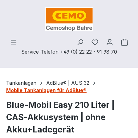
Zum Hauptinhalt springen
Du hast 0 Produ
Ware
Service-Telefon +49 (0) 22 22 - 91 98 70
Tankanlagen
AdBlue® | AUS 32
Mobile Tankanlagen für AdBlue®
Blue-Mobil Easy 210 Liter |
CAS-Akkusystem | ohne
Akku+Ladegerät