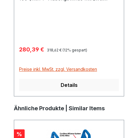
Schlauchanschlüssen Muffe zur Montage
am Schlacuh oder dem Zapfventil.
Verkaufspreis:
280,39 €
Regulärer Preis:
318,62 €
(12% gespart)
Preise inkl. MwSt. zzgl. Versandkosten
Details
Produktgalerie überspringen
Ähnliche Produkte | Similar Items
Rabatt
%