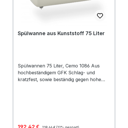
Spülwanne aus Kunststoff 75 Liter
Spülwannen 75 Liter, Cemo 1086 Aus
hochbeständigem GFK Schlag- und
kratzfest, sowie beständig gegen hohe
Temperaturen Auslauf mit Verschluss-
Stopfen Mit Aublaufanschluss 1¼"
Lieferumfang ohne Bodengestell Gewicht
6,5 kg
Verkaufspreis:
192,42 €
Regulärer Preis:
218,66 €
(12% gespart)