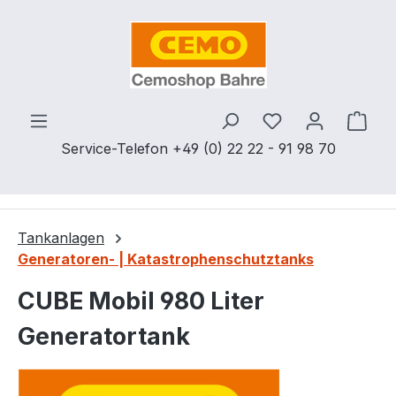
Zum Hauptinhalt springen
Du hast 0 Produ
Ware
Service-Telefon +49 (0) 22 22 - 91 98 70
Tankanlagen
Generatoren- | Katastrophenschutztanks
CUBE Mobil 980 Liter
Generatortank