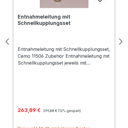
hybrid8 wurde auf 8 Jahre verlängert.
Entnahmeleitung mit
Schnellkupplungsset
Entnahmeleitung mit Schnellkupplungsset,
Cemo 11506 Zubehör Entnahmeleitung mit
Schnellkupplungsset jeweils mit
Gegenstück und Anschluss ½" AG für
Vor- und Rücklauf passend zu mobilen
Ölheizern und Generatoren. Als
zusätzliche Möglichkeit der Entnahme bei
DT-Mobil PRO ST Tankanlagen
Verkaufspreis:
263,89 €
Regulärer Preis:
299,88 €
(12% gespart)