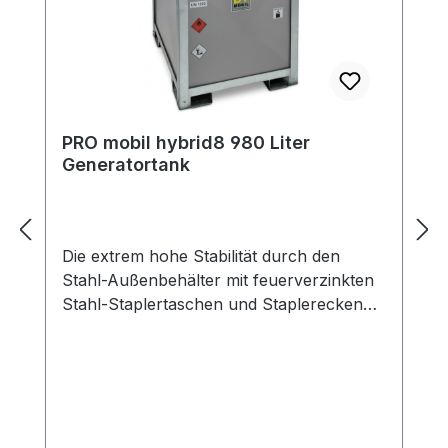
PRO mobil hybrid8 980 Liter
Generatortank
Die extrem hohe Stabilität durch den
Stahl-Außenbehälter mit feuerverzinkten
Stahl-Staplertaschen und Staplerecken
mit Kranösen zeichnen die Modelle der
Baureihe PRO mobil hybrid aus. Zudem
besticht die neue Generation durch ein
geringeres Gewicht. Transportzulassung
nach ADR Inhalt 980 Liter und somit unter