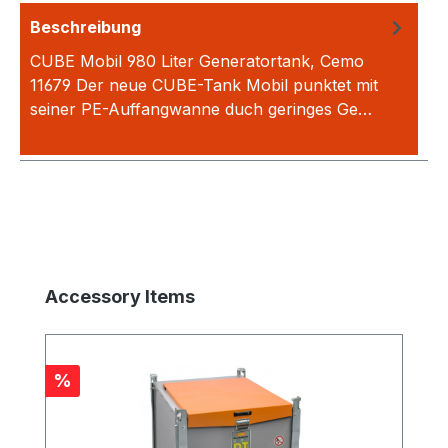
Beschreibung
CUBE Mobil 980 Liter Generatortank, Cemo
11679 Der neue CUBE-Tank Mobil punktet mit
seiner PE-Auffangwanne duch geringes Ge…
Mehr
Produktgalerie überspringen
Accessory Items
Rabatt
%