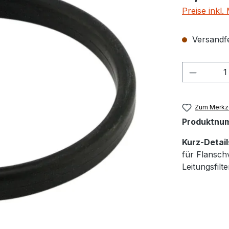
Preise inkl
Versandfer
Produkt
Zum Merkze
Produktnu
Kurz-Detail
für Flansch
Leitungsfil