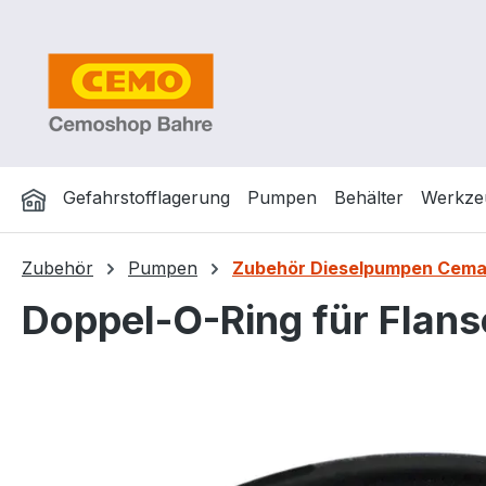
m Hauptinhalt springen
Zur Suche springen
Zur Hauptnavigation springen
Gefahrstofflagerung
Pumpen
Behälter
Werkze
Zubehör
Pumpen
Zubehör Dieselpumpen Cema
Doppel-O-Ring für Flan
Bildergalerie überspringen