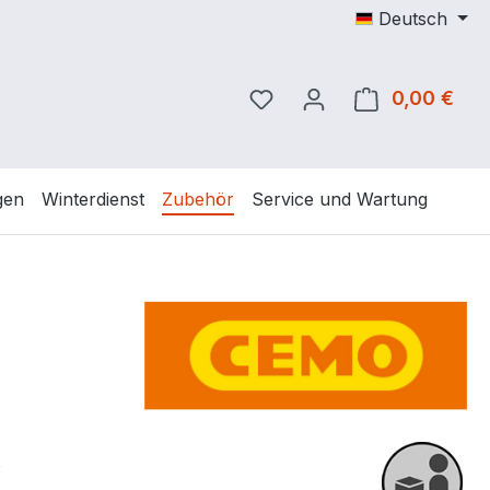
Deutsch
Du hast 0 Produkte auf 
0,00 €
Ware
gen
Winterdienst
Zubehör
Service und Wartung
eis:
€