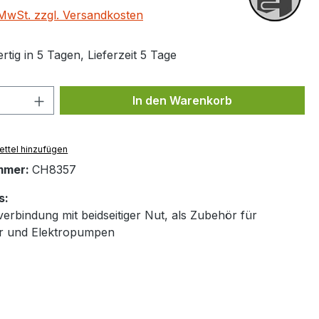
. MwSt. zzgl. Versandkosten
tig in 5 Tagen, Lieferzeit 5 Tage
 Anzahl: Gib den gewünschten Wert ein 
In den Warenkorb
ttel hinzufügen
mmer:
CH8357
s:
verbindung mit beidseitiger Nut, als Zubehör für
ter und Elektropumpen