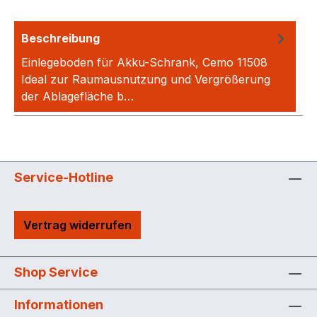
Beschreibung
Einlegeboden für Akku-Schrank, Cemo 11508
Ideal zur Raumausnutzung und Vergrößerung
der Ablagefläche b…
Mehr
Service-Hotline
Vertrag widerrufen
Shop Service
Informationen