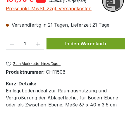
Regulärer Preis:
149,94 €
(12% gespart)
Preise inkl. MwSt. zzgl. Versandkosten
Versandfertig in 21 Tagen, Lieferzeit 21 Tage
Produkt Anzahl: Gib den gewünschten We
In den Warenkorb
Zum Merkzettel hinzufügen
Produktnummer:
CH11508
Kurz-Details:
Einlegeboden ideal zur Raumausnutzung und
Vergrößerung der Ablagefläche, für Boden-Ebene
oder als Zwischen-Ebene, Maße 67 x 40 x 3,5 cm