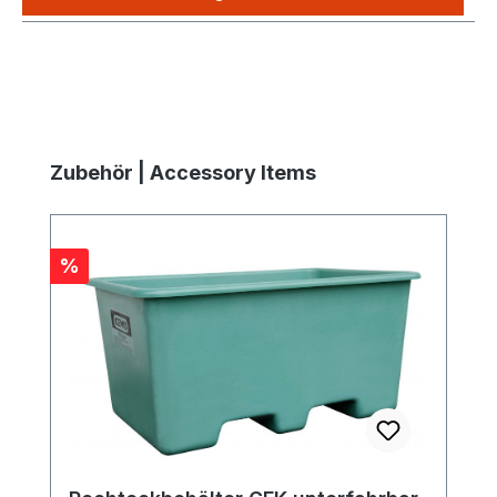
Produktgalerie überspringen
Zubehör | Accessory Items
Rabatt
%