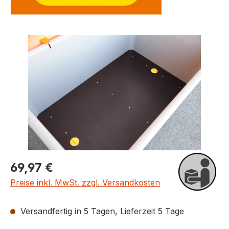
Bildergalerie überspringen
Regulärer Preis:
69,97 €
Preise inkl. MwSt. zzgl. Versandkosten
Versandfertig in 5 Tagen, Lieferzeit 5 Tage