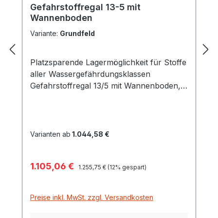
Gefahrstoffregal 13-5 mit
Wannenboden
Variante:
Grundfeld
Platzsparende Lagermöglichkeit für Stoffe
aller Wassergefährdungsklassen
Gefahrstoffregal 13/5 mit Wannenboden,
Cemo 11183, 11184 Diese
Gefahrstoffregale bestehen aus
verzinktem Stahl, ebenso die Wannen und
ggf. Gitterroste. Beiseitige Bedienung ist
Varianten ab
1.044,58 €
möglich, die Lagerebenen sind
höhenverstellbar im Raster von 25 mm.
Verkaufspreis:
1.105,06 €
Regulärer Preis:
Die Fachlast je Ebene beträgt 200 kg, die
1.255,75 €
(12% gespart)
Gesamt-Flächenlast pro Regalsystem 1600
kg. Es kann nach Bedarf zusätzlich eine
Preise inkl. MwSt. zzgl. Versandkosten
Wandbefestigung des Regals erfolgen, ist
aber nicht zwingend notwendig. Erweitern