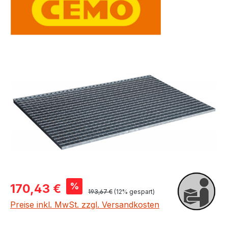
Bildergalerie überspringen
Verkaufspreis:
%
170,43 €
Regulärer Preis:
193,67 €
(12% gespart)
Preise inkl. MwSt. zzgl. Versandkosten