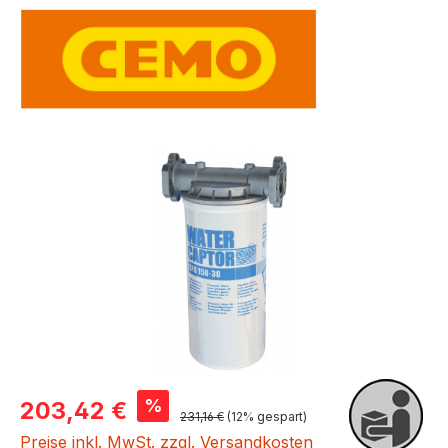
Bildergalerie überspringen
Verkaufspreis:
%
203,42 €
Regulärer Preis:
231,16 €
(12% gespart)
Preise inkl. MwSt. zzgl. Versandkosten