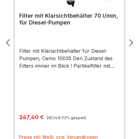
Filter mit Klarsichtbehälter 70 l/min,
für Diesel-Pumpen
Filter mit Klarsichtbehälter für Diesel-
Pumpen, Cemo 10035 Den Zustand des
Filters immer im Blick ! Partikelfilter mit
Wasserabscheidefunktion. Über ein Ventil
am Boden kann Schmutz oder Wasser
abgelassen werden. Anschluss beidseitig
1" Innengewinde und Flansch mit O-Ring-
Nut. Max. 70 Liter/min Filterfeinheit 30 µm
Mit Wasserabscheidefunktion
Verkaufspreis:
247,40 €
Regulärer Preis:
Verpackungseinheit mit zwei
281,14 €
(12% gespart)
Wechseleinsätzen
Preise inkl. MwSt. zzgl. Versandkosten