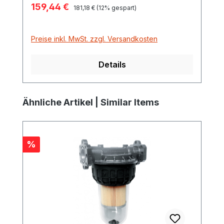
Verkaufspreis:
159,44 €
Regulärer Preis:
181,18 €
(12% gespart)
Preise inkl. MwSt. zzgl. Versandkosten
Details
Produktgalerie überspringen
Ähnliche Artikel | Similar Items
Rabatt
%