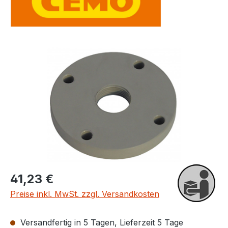
Bildergalerie überspringen
Regulärer Preis:
41,23 €
Preise inkl. MwSt. zzgl. Versandkosten
Versandfertig in 5 Tagen, Lieferzeit 5 Tage