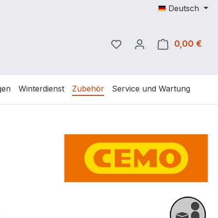
Deutsch
Du hast 0 Produkte auf 
0,00 €
Ware
gen
Winterdienst
Zubehör
Service und Wartung
eis:
€