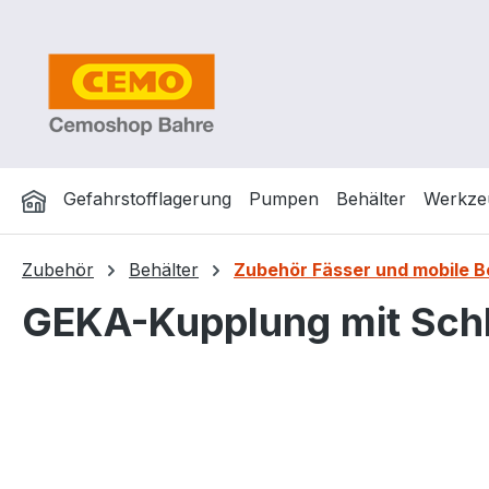
m Hauptinhalt springen
Zur Suche springen
Zur Hauptnavigation springen
Gefahrstofflagerung
Pumpen
Behälter
Werkze
Zubehör
Behälter
Zubehör Fässer und mobile
GEKA-Kupplung mit Schl
Bildergalerie überspringen