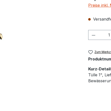
Preise inkl
Versandfer
Produkt
Zum Merkze
Produktnu
Kurz-Detail
Tülle 1", Li
Bewässerun