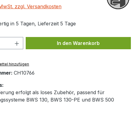
. MwSt. zzgl. Versandkosten
tig in 5 Tagen, Lieferzeit 5 Tage
 Anzahl: Gib den gewünschten Wert ein 
In den Warenkorb
ttel hinzufügen
mmer:
CH10766
s:
eferung erfolgt als loses Zubehör, passend für
gssysteme BWS 130, BWS 130-PE und BWS 500