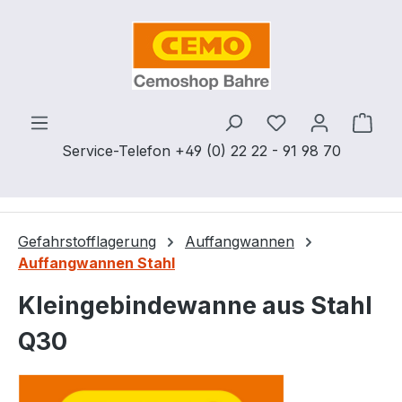
Zum Hauptinhalt springen
Du hast 0 Produ
Ware
Service-Telefon +49 (0) 22 22 - 91 98 70
Gefahrstofflagerung
Auffangwannen
Auffangwannen Stahl
Kleingebindewanne aus Stahl
Q30