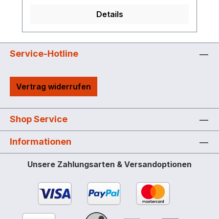
Unterfahrbarkeit * Besondere
Details
Anforderungen an den Lagerraum sind zu
beachten. (Brandschutz, Ex-Schutz)
Service-Hotline
Vertrag widerrufen
Shop Service
Informationen
Unsere Zahlungsarten & Versandoptionen