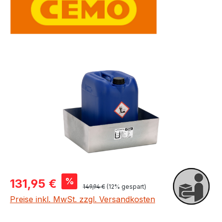
Bildergalerie überspringen
Verkaufspreis:
%
131,95 €
Regulärer Preis:
149,94 €
(12% gespart)
Preise inkl. MwSt. zzgl. Versandkosten