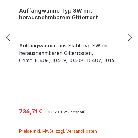
Auffangwanne Typ SW mit
herausnehmbarem Gitterrost
Auffangwannen aus Stahl Typ SW mit
herausnehmbaren Gitterrosten,
Cemo 10406, 10409, 10408, 10407, 10141,
10140 bieten Sicherheit bei der Lagerung
von wassergefährdenden sowie
entzündbaren Stoffen. Diese Wannen sind
mitverzinkten, herausnehmbaren
Gitterrosten ausgestattet(alternativ:
Stahlwannen ohne Gitterrost)
Verkaufspreis:
736,71 €
Regulärer Preis:
Unterschiedliche Varianten bieten für jede
837,17 €
(12% gespart)
Anwendung die richtige Lösung Mit
Baumusterprüfung Auffangwannen mit
Preise inkl. MwSt. zzgl. Versandkosten
100 mm Bodenfreiheit für allseitige