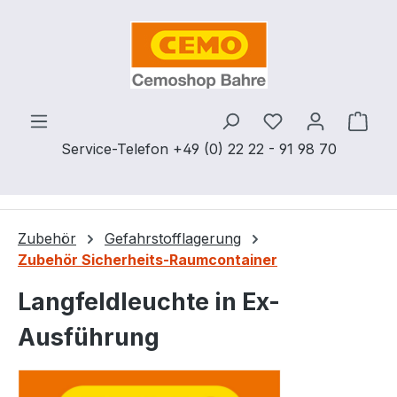
Zum Hauptinhalt springen
Du hast 0 Produ
Ware
Service-Telefon +49 (0) 22 22 - 91 98 70
Zubehör
Gefahrstofflagerung
Zubehör Sicherheits-Raumcontainer
Langfeldleuchte in Ex-
Ausführung