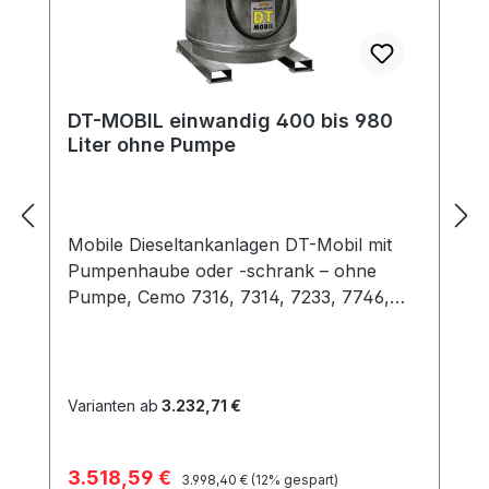
DT-MOBIL einwandig 400 bis 980
Liter ohne Pumpe
Mobile Dieseltankanlagen DT-Mobil mit
Pumpenhaube oder -schrank – ohne
Pumpe, Cemo 7316, 7314, 7233, 7746,
7747, 7748 Einzeltankanlage für den
mobilen Einsatz im Freien und im
Gebäude, einwandige Ausführung
Zulassung zeitlich unbegrenzt,
Varianten ab
3.232,71 €
Zulassungs-Nr. D/BAM 6167/31A (400
und 600 Liter), D/BAM 5454/31A (980
Verkaufspreis:
3.518,59 €
Regulärer Preis:
Liter) Zugelassen nach ADR zum
3.998,40 €
(12% gespart)