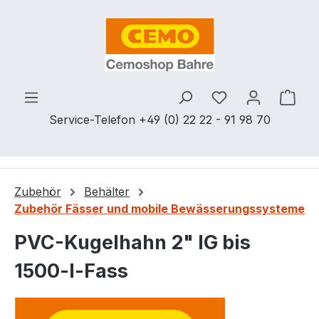
Zum Hauptinhalt springen
Du hast 0 Produ
Ware
Service-Telefon +49 (0) 22 22 - 91 98 70
Zubehör
Behälter
Zubehör Fässer und mobile Bewässerungssysteme
PVC-Kugelhahn 2" IG bis
1500-l-Fass