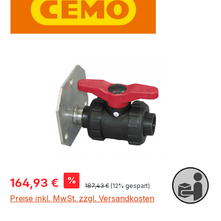
Bildergalerie überspringen
Verkaufspreis:
%
164,93 €
Regulärer Preis:
187,43 €
(12% gespart)
Preise inkl. MwSt. zzgl. Versandkosten