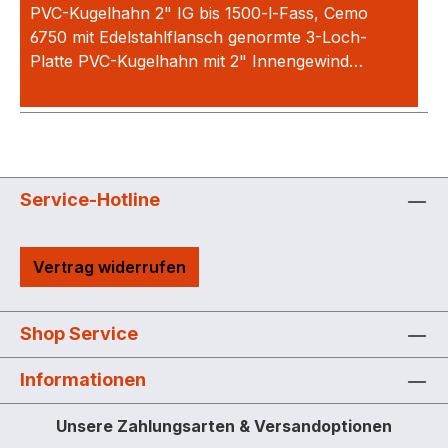
PVC-Kugelhahn 2" IG bis 1500-l-Fass, Cemo
6750 mit Edelstahlflansch genormte 3-Loch-
Platte PVC-Kugelhahn mit 2" Innengewind…
Mehr
Service-Hotline
Vertrag widerrufen
Shop Service
Informationen
Unsere Zahlungsarten & Versandoptionen