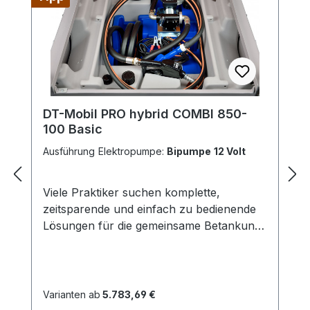
DT-Mobil PRO hybrid COMBI 850-
100 Basic
Ausführung Elektropumpe:
Bipumpe 12 Volt
Viele Praktiker suchen komplette,
zeitsparende und einfach zu bedienende
Lösungen für die gemeinsame Betankung
von Diesel & AdBlue® vor Ort. Als
Praxisbeispiel wird der Kombikanister
(Kraftstoff und Öl) für die Motorsägen
genannt. CEMO hat mit der DT-Mobil PRO
Varianten ab
5.783,69 €
COMBI die Wünsche der Profis