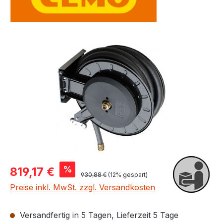
Bildergalerie überspringen
Verkaufspreis:
%
819,17 €
Regulärer Preis:
930,88 €
(12% gespart)
Preise inkl. MwSt. zzgl. Versandkosten
Versandfertig in 5 Tagen, Lieferzeit 5 Tage