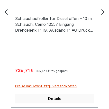
Schlauchaufroller für Diesel offen – 10 m
Schlauch, Cemo 10557 Eingang
Drehgelenk 1" IG, Ausgang 1" AG Druck
max. 10 bar für Diesel ø 19 mm Aufroller
Stahlblech lackiert Maße 47,5 x 46,0 x
24,6 cm
Verkaufspreis:
736,71 €
Regulärer Preis:
837,17 €
(12% gespart)
Preise inkl. MwSt. zzgl. Versandkosten
Details