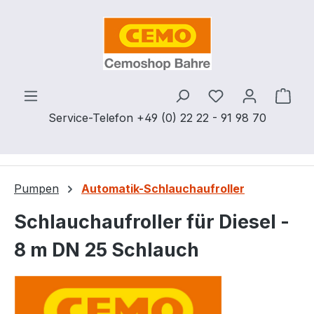
Zum Hauptinhalt springen
Du hast 0 Produ
Ware
Service-Telefon +49 (0) 22 22 - 91 98 70
Pumpen
Automatik-Schlauchaufroller
Schlauchaufroller für Diesel -
8 m DN 25 Schlauch