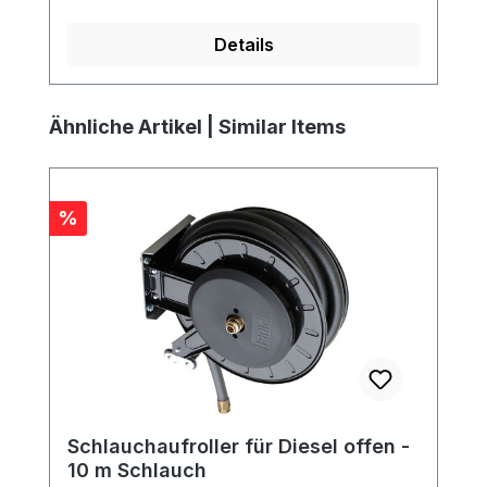
Details
Produktgalerie überspringen
Ähnliche Artikel | Similar Items
Rabatt
%
Schlauchaufroller für Diesel offen -
10 m Schlauch