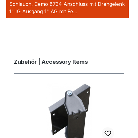
Schlauch, Cemo 8734 Anschluss mit Drehgelenk
1" IG Ausgang 1" AG mit Fe…
Mehr
Produktgalerie überspringen
Zubehör | Accessory Items