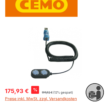
Bildergalerie überspringen
Verkaufspreis:
%
175,93 €
Regulärer Preis:
199,92 €
(12% gespart)
Preise inkl. MwSt. zzgl. Versandkosten