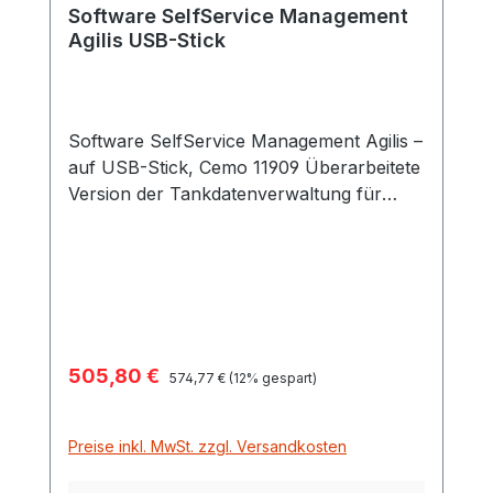
Software SelfService Management
Agilis USB-Stick
Software SelfService Management Agilis –
auf USB-Stick, Cemo 11909 Überarbeitete
Version der Tankdatenverwaltung für
SelfService MC, SelfService FM, MC Box
und CUBE MC. Zeitgemäße Bediener-
Oberfläche Intuitive Bedienung erleichtert
das Handling Einfacher Datenimport von
Vorgängerversionen Mit Treibern für
Schlüsselleser, Converter, PW-LAN und
Verkaufspreis:
505,80 €
Regulärer Preis:
PW-WiFi Neu Jetzt mit Verwaltung des
574,77 €
(12% gespart)
Tankfüllstandes durch Berechnung Neu
Erweiterte Möglichkeiten zum Export der
Preise inkl. MwSt. zzgl. Versandkosten
Tankdaten Lieferumfang: USB-Stick mit
Software, gleichzeitig Lizenzschlüssel