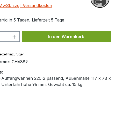
. MwSt. zzgl. Versandkosten
tig in 5 Tagen, Lieferzeit 5 Tage
 Anzahl: Gib den gewünschten Wert ein 
In den Warenkorb
ttel hinzufügen
mmer:
CH6889
s:
K-Auffangwannen 220-2 passend, Außenmaße 117 x 78 x
 Unterfahrhöhe 96 mm, Gewicht ca. 15 kg