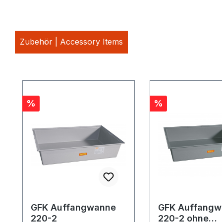
Zubehör | Accessory Items
Produktgalerie überspringen
Rabatt
Rabatt
%
%
GFK Auffangwanne
GFK Auffangw
220-2
220-2 ohne