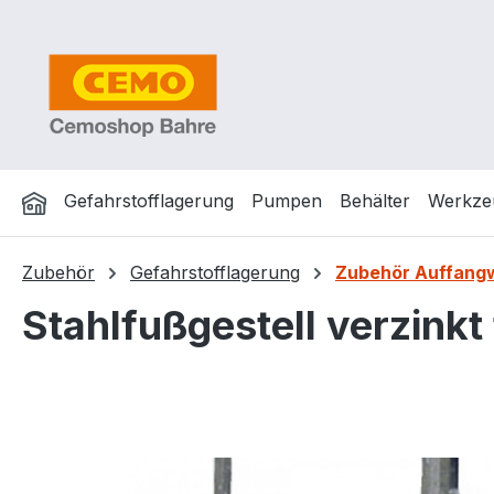
m Hauptinhalt springen
Zur Suche springen
Zur Hauptnavigation springen
Gefahrstofflagerung
Pumpen
Behälter
Werkze
Zubehör
Gefahrstofflagerung
Zubehör Auffang
Stahlfußgestell verzink
Bildergalerie überspringen