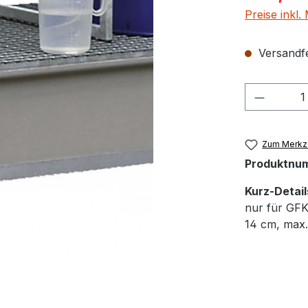
Preise inkl
Versandfer
Produkt
Zum Merkze
Produktnu
Kurz-Detail
nur für GF
14 cm, max.