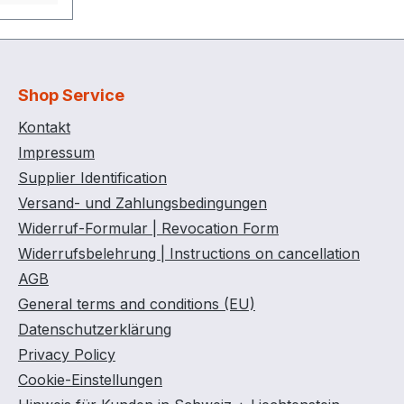
nis
zbar,
en und
Shop Service
ndig
Kontakt
d gutes
Impressum
iedrige
Supplier Identification
ne
Versand- und Zahlungsbedingungen
Widerruf-Formular | Revocation Form
(vgl.
Widerrufsbelehrung | Instructions on cancellation
annen)
pflicht,
AGB
rollen
General terms and conditions (EU)
s (vgl.
Datenschutzerklärung
annen)
Privacy Policy
Cookie-Einstellungen
möglich