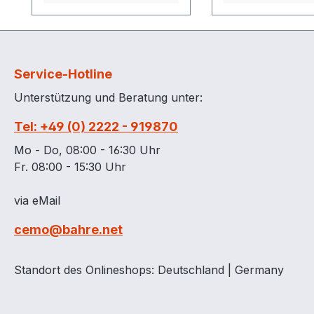
Universell einsetzbar,
Leistungs-Verhält
z.B. Altöl, Laugen und
Universell einset
Säuren Absolut
z.B. Altöl, Laug
korrosionsbeständig
Säuren Absolut
Service-Hotline
Niedrige Bauhöhe, da
korrosionsbestä
Unterstützung und Beratung unter:
keine Bodenabstände
Hohe chemische
erforderlich sind (vgl.
Beständigkeit un
Tel: +49 (0) 2222 - 919870
Stahl-Auffangwannen)
Brandverhalten N
Minimale Kontrollpflicht,
Bauhöhe, da kei
Mo - Do, 08:00 - 16:30 Uhr
keine Zusatzkontrollen
Bodenabstände
Fr. 08:00 - 15:30 Uhr
des Wannenbodens (vgl.
erforderlich sind 
Stahl-Auffangwannen)
Stahl-Auffangw
via eMail
Aufstellung als
Minimale Kontroll
cemo@bahre.net
Verbundsystem (4er-
keine Zusatzkont
Block, längsseitig oder
des Wannenboden
stirnseitig) möglich –
Stahl-Auffangw
Standort des Onlineshops: Deutschland | Germany
siehe Zubehör
Aufstellung als
Verbundsystem Beispiel
Verbundsystem 