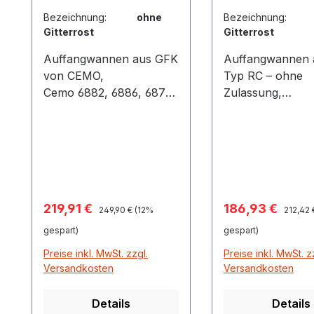
Zulassung
Bezeichnung:
ohne
Bezeichnung
Gitterrost
Gitterrost
Auffangwannen aus GFK
Auffangwannen 
von CEMO,
Typ RC – ohne
Cemo 6882, 6886, 6875
Zulassung,
Auffangwannen aus
Cemo 10389, 103
glasfaservertärktem
0 aus
Kunststoff (GFK) mit
glasfaservertärk
allgemeiner
Kunststoffrecycl
bauaufsichtlicher
allgemeine
Zulassungs-Nr. Z-40.12-
bauaufsichtliche
Verkaufspreis:
Verkaufspreis:
219,91 €
186,93 €
Regulärer Preis:
Regulär
227 des DIBt-Berlin für
Zulassung, für d
249,90 €
(12%
212,42 
die vorschriftsmäßige
Lagerung von ni
gespart)
gespart)
Lagerung von stark
wassergefährde
Preise inkl. MwSt. zzgl.
Preise inkl. MwSt. z
wassergefährdenden
Stoffen oder dor
Versandkosten
Versandkosten
Stoffen. Extrem
keine Zulassung
günstiges Preis-
notwendig ist. Extrem
Details
Details
Leistungs-Verhältnis
günstiges Preis-