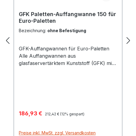
GFK Paletten-Auffangwanne 150 für
Euro-Paletten
Bezeichnung:
ohne Befestigung
GFK-Auffangwannen für Euro-Paletten
Alle Auffangwannen aus
glasfaservertärktem Kunststoff (GFK) mit
allgemeiner bauaufsichtlicher Zulassungs-
Nr. Z-40.12-227 des DIBt-Berlin für die
vorschriftsmäßige Lagerung von stark
wassergefährdenden Stoffen. Extrem
günstiges Preis-Leistungs-Verhältnis
Universell einsetzbar, z.B. Altöl, Laugen
Verkaufspreis:
186,93 €
Regulärer Preis:
und Säuren Absolut korrosionsbeständig
212,42 €
(12% gespart)
Niedrige Bauhöhe, da keine
Bodenabstände erforderlich sind (vgl.
Preise inkl. MwSt. zzgl. Versandkosten