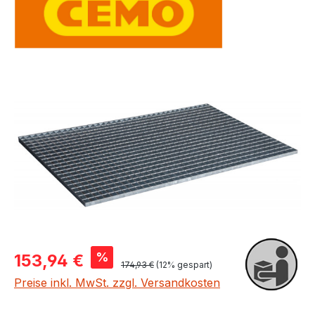
Bildergalerie überspringen
Verkaufspreis:
%
153,94 €
Regulärer Preis:
174,93 €
(12% gespart)
Preise inkl. MwSt. zzgl. Versandkosten