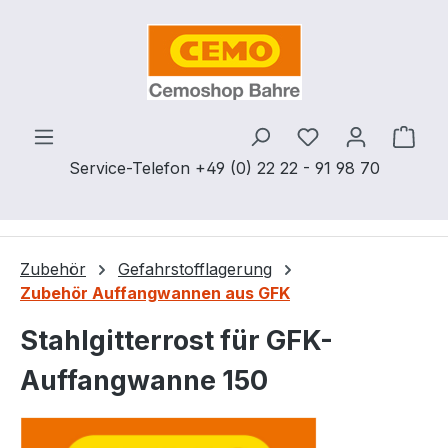
Zum Hauptinhalt springen
Du hast 0 Produ
Ware
Service-Telefon +49 (0) 22 22 - 91 98 70
Zubehör
Gefahrstofflagerung
Zubehör Auffangwannen aus GFK
Stahlgitterrost für GFK-
Auffangwanne 150