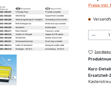
Preise inkl
Versandfer
Produkt
Zum Merkze
Produktnu
Kurz-Detail
Ersatzteil
Kastenstre