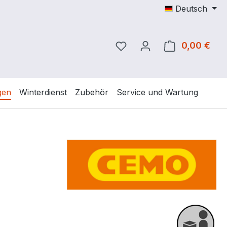
Deutsch
Du hast 0 Produkte auf 
0,00 €
Ware
gen
Winterdienst
Zubehör
Service und Wartung
eis: