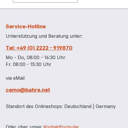
Einfache, schnelle
Montage
Medienberührte Teile
aus Edelstahl oder
Service-Hotline
Kunststoff Trichter aus
Unterstützung und Beratung unter:
korrosionsfestem
Polyethylen Rahmen aus
Tel: +49 (0) 2222 - 919870
Stahl verzinkt Stützfuß
klappbar Schubstange
Mo - Do, 08:00 - 16:30 Uhr
längenverstellbar
Fr. 08:00 - 15:30 Uhr
Gummiräder luftbereift,
Winter- bzw.
via eMail
Geländeprofil Achsen
cemo@bahre.net
mittig geteilt, dadurch
Kurvenfahrt problemlos
möglich Optionales
Standort des Onlineshops: Deutschland | Germany
Zubehör: Trichteraufsatz
mit 25 Liter
Oder über unser
Kontaktformular
.