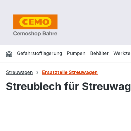
m Hauptinhalt springen
Zur Suche springen
Zur Hauptnavigation springen
Gefahrstofflagerung
Pumpen
Behälter
Werkze
Streuwagen
Ersatzteile Streuwagen
Streublech für Streuwa
Bildergalerie überspringen