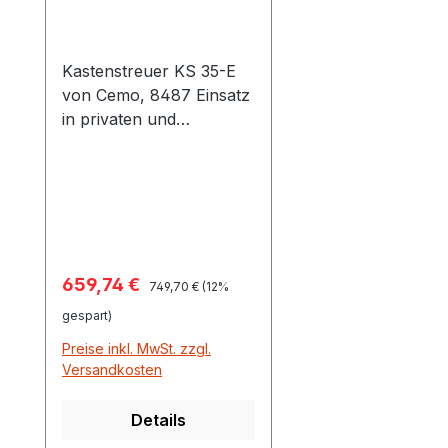
und Sand
Kastenstreuer KS 35-E
von Cemo, 8487 Einsatz
in privaten und
gewerblichen Bereichen
Unterschiedliche
Streumaterialien z.B.
Streusalz, Splitt, Sand,
Ölbindemittel, Saatgut,
Düngemittel Robuste
Verkaufspreis:
659,74 €
Regulärer Preis:
Rührwelle aus Edelstahl
749,70 €
(12%
mit verschränkten
gespart)
Zähnen Exakte
Preise inkl. MwSt. zzgl.
Streubreite von 60 cm
Versandkosten
Streumenge über
Exzenterscheibe
Details
stufenlos einstellbar