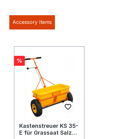
Accessory Items
Produktgalerie überspringen
Rabatt
%
Kastenstreuer KS 35-
E für Grassaat Salz