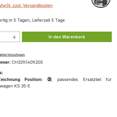
. MwSt. zzgl. Versandkosten
tig in 5 Tagen, Lieferzeit 5 Tage
 Anzahl: Gib den gewünschten Wert ein 
In den Warenkorb
ttel hinzufügen
mmer:
CH329.1409.205
s:
➉
-Zeichnung Position:
, passendes Ersatzteil für
uwagen KS 35-E