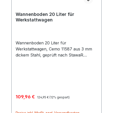
Wannenboden einsetzbar Abmessungen
99 x 61 x 92 cm Auffangvolumen 2x 10
Liter Zuladung je Ebene gesamt 75 | 180
Wannenboden 20 Liter für
kg Gewicht 56,2 kg
Werkstattwagen
Wannenboden 20 Liter für
Werkstattwagen, Cemo 11587 aus 3 mm
dickem Stahl, geprüft nach StawaR
zusätzliche Wannenebene Gesamtmaße
90,5 x 60 x 6 cm Gewicht ca. 14,8 kg
Verkaufspreis:
109,96 €
Regulärer Preis:
124,95 €
(12% gespart)
Preise inkl. MwSt. zzgl. Versandkosten