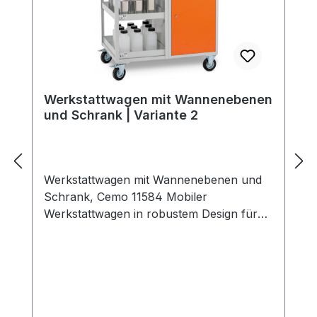
Werkstattwagen mit Wannenebenen
und Schrank | Variante 2
Werkstattwagen mit Wannenebenen und
Schrank, Cemo 11584 Mobiler
Werkstattwagen in robustem Design für
den Einsatz im Arbeits- und Lagerbereich.
Ideal auch als Station zum Dossieren von
Flüssigkeiten und sicheren Bereitstellen
von Gefahrstoffen. Es sind 3 Varianten
erhältlich. Wannen geprüft nach StawaR
aus 3 mm dickem Stahl wahlweise mit