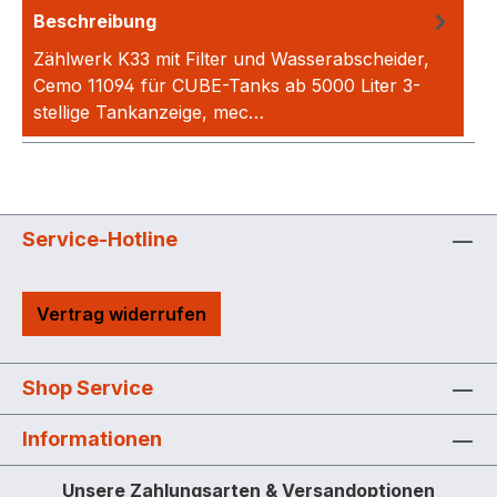
Beschreibung
Zählwerk K33 mit Filter und Wasserabscheider,
Cemo 11094 für CUBE-Tanks ab 5000 Liter 3-
stellige Tankanzeige, mec…
Mehr
Service-Hotline
Vertrag widerrufen
Shop Service
Informationen
Unsere Zahlungsarten & Versandoptionen