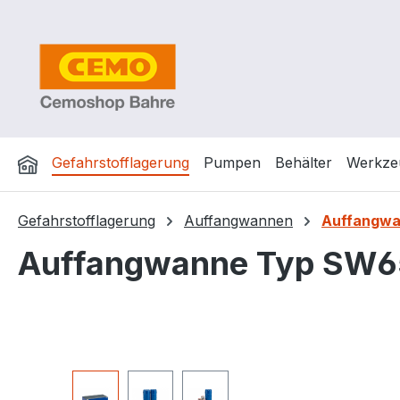
m Hauptinhalt springen
Zur Suche springen
Zur Hauptnavigation springen
Gefahrstofflagerung
Pumpen
Behälter
Werkze
Gefahrstofflagerung
Auffangwannen
Auffangwa
Auffangwanne Typ SW65/
Bildergalerie überspringen