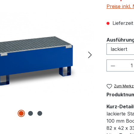
Preise inkl
Lieferzei
Ausführun
Produkt
Zum Merkze
Produktnu
Kurz-Detail
lackierte S
100 mm Bode
82 x 42 x 3