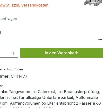
. MwSt. zzgl. Versandkosten
t anfragen
auswählen
g
 Anzahl: Gib den gewünschten Wert ein 
In den Warenkorb
ttel hinzufügen
mmer:
CH11477
s:
tahlauffangwanne mit Gitterrost, mit Baumusterprüfung,
nfreiheit für allseitige Unterfahrbarkeit, Außenmaße
3 cm, Auffangvolumen 65 Liter entspricht 2 Fässer á 60