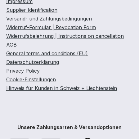
Impressum
Auffangwannen
Supplier Identification
Variante
verfügbar Diese Variante
Versand- und Zahlungsbedingungen
ost
wird ohne Gitterrost
Widerruf-Formular | Revocation Form
geliefert Mit
Widerrufsbelehrung | Instructions on cancellation
ng
Baumusterprüfung
mit 100
Auffangwannen mit 100
AGB
t für
mm Bodenfreiheit für
General terms and conditions (EU)
allseitige
Datenschutzerklärung
Unterfahrbarkeit
Privacy Policy
 81 x 25
Außenmaße 82 x 41 x 32
Cookie-Einstellungen
men 65
cm Auffangvolumen 65
Hinweis für Kunden in Schweiz + Liechtenstein
4 Fässer
Liter entspricht 1 Fass á
higkeit
60 Liter und Kleingebinde
 37 kg
Tragfähigkeit 200 kg,
Gewicht 23 kg
Unsere Zahlungsarten & Versandoptionen