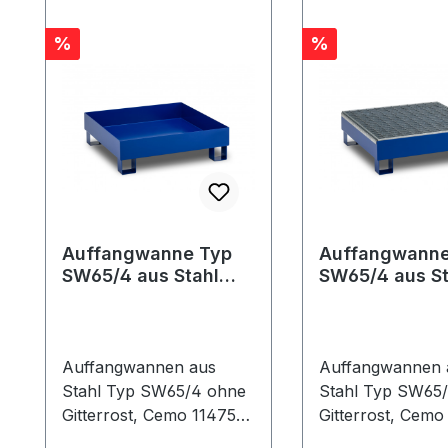
Rabatt
Rabatt
%
%
Auffangwanne Typ
Auffangwanne
SW65/4 aus Stahl
SW65/4 aus St
ohne Gitterrost
Gitterrost
Auffangwannen aus
Auffangwannen 
Stahl Typ SW65/4 ohne
Stahl Typ SW65/
Gitterrost, Cemo 11475,
Gitterrost, Cemo
11476 Jederzeit
11480 Jederzeit