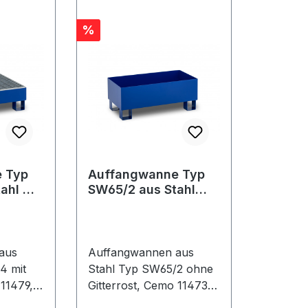
Rabatt
%
 Typ
Auffangwanne Typ
ahl mit
SW65/2 aus Stahl
ohne Gitterrost
aus
Auffangwannen aus
4 mit
Stahl Typ SW65/2 ohne
 11479,
Gitterrost, Cemo 11473,
11474 Jederzeit