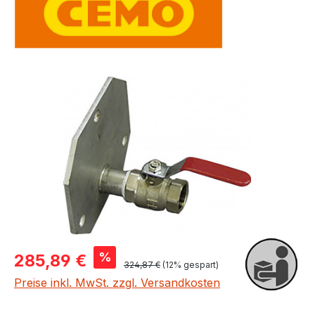
Bildergalerie überspringen
Verkaufspreis:
%
285,89 €
Regulärer Preis:
324,87 €
(12% gespart)
Preise inkl. MwSt. zzgl. Versandkosten