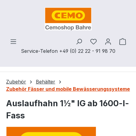
Zum Hauptinhalt springen
Du hast 0 Produ
Ware
Service-Telefon +49 (0) 22 22 - 91 98 70
Zubehör
Behälter
Zubehör Fässer und mobile Bewässerungssysteme
Auslaufhahn 1½" IG ab 1600-l-
Fass