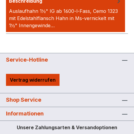
Beschreibung
Auslaufhahn 1½" IG ab 1600-l-Fass, Cemo 1323
mit Edelstahlflansch Hahn in Ms-vernickelt mit
1½" Innengewinde…
Mehr
Service-Hotline
Vertrag widerrufen
Shop Service
Informationen
Unsere Zahlungsarten & Versandoptionen