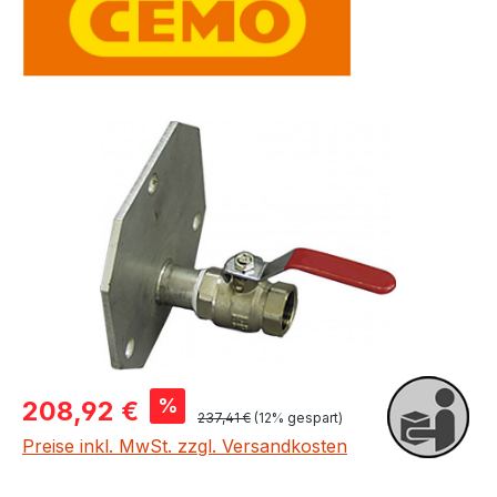
Bildergalerie überspringen
Verkaufspreis:
%
208,92 €
Regulärer Preis:
237,41 €
(12% gespart)
Preise inkl. MwSt. zzgl. Versandkosten