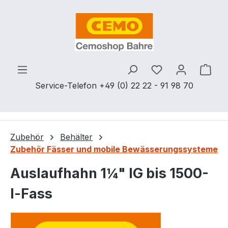
Zum Hauptinhalt springen
Du hast 0 Produ
Ware
Service-Telefon +49 (0) 22 22 - 91 98 70
Zubehör
Behälter
Zubehör Fässer und mobile Bewässerungssysteme
Auslaufhahn 1¼" IG bis 1500-
l-Fass