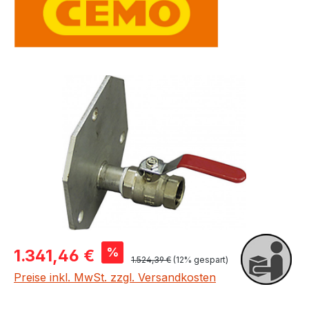
Bildergalerie überspringen
Verkaufspreis:
%
1.341,46 €
Regulärer Preis:
1.524,39 €
(12% gespart)
Preise inkl. MwSt. zzgl. Versandkosten