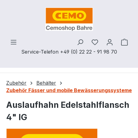
Zum Hauptinhalt springen
Du hast 0 Produ
Ware
Service-Telefon +49 (0) 22 22 - 91 98 70
Zubehör
Behälter
Zubehör Fässer und mobile Bewässerungssysteme
Auslaufhahn Edelstahlflansch
4" IG