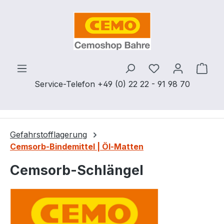
Zum Hauptinhalt springen
Du hast 0 Produ
Ware
Service-Telefon +49 (0) 22 22 - 91 98 70
Gefahrstofflagerung
Cemsorb-Bindemittel | Öl-Matten
Cemsorb-Schlängel