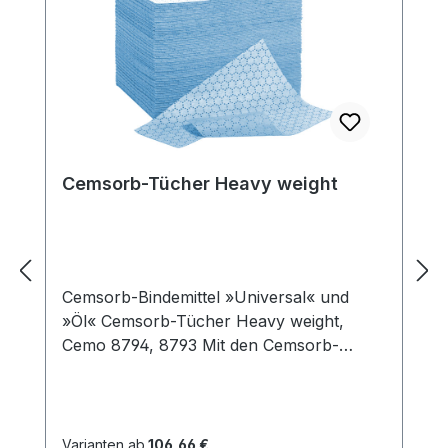
Cemsorb-Tücher Heavy weight
Cemsorb-Bindemittel »Universal« und
»Öl« Cemsorb-Tücher Heavy weight,
Cemo 8794, 8793 Mit den Cemsorb-
Bindemitteln erhalten Sie ein
leistungsfähiges Bindemittel, um havarierte
oder verschüttete Gefahrstoffe
unverzüglich aufzunehmen bzw. die
Varianten ab
106,66 €