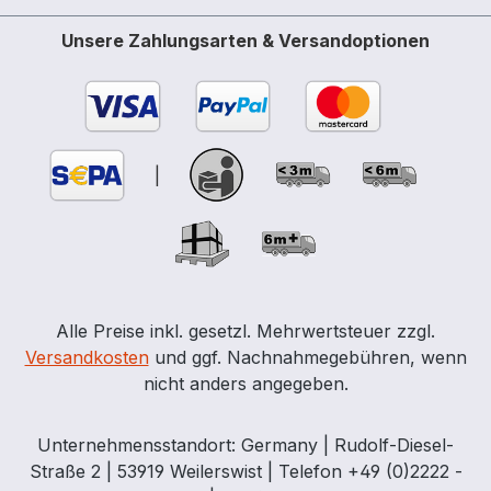
Cemsorb-Bindemittel »Universal« um
kleine Mengen unterschiedlicher
Unsere Zahlungsarten & Versandoptionen
technischer Flüssigkeiten aufzunehmen.
Cemsorb-Bindemittel »Öl« blau Cemsorb-
Bindemittel »Öl« wurde entwickelt um Öl
und Öl-Derivate sicher aufzunehmen.
Cemsorb Öl sind hydrophob, sie nehmen
|
kein Wasser auf. Ausführung: Perforiert in
der Breite Aufnahme: 113 Liter / VE
Abmessung: 40 x 50 cm Fläche: 20 m²/
VE Verkaufseinheit: 100 Tücher / Karton
Alle Preise inkl. gesetzl. Mehrwertsteuer zzgl.
Versandkosten
und ggf. Nachnahmegebühren, wenn
nicht anders angegeben.
Unternehmensstandort: Germany | Rudolf-Diesel-
Straße 2 | 53919 Weilerswist | Telefon +49 (0)2222 -