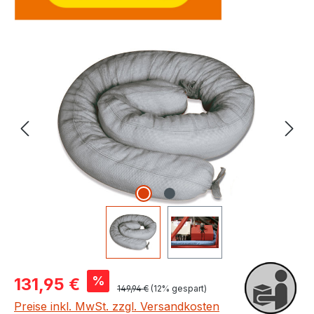
Bildergalerie überspringen
Verkaufspreis:
%
131,95 €
Regulärer Preis:
149,94 €
(12% gespart)
Preise inkl. MwSt. zzgl. Versandkosten