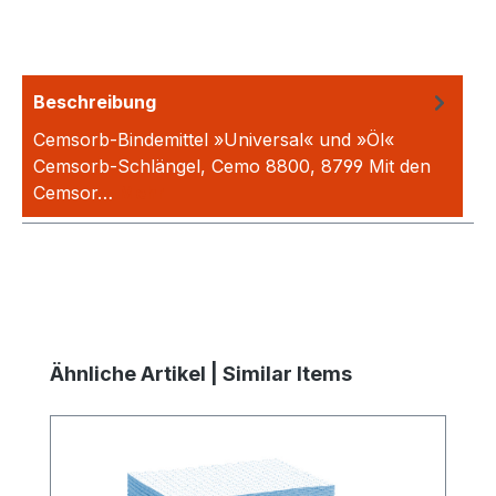
Beschreibung
Cemsorb-Bindemittel »Universal« und »Öl«
Cemsorb-Schlängel, Cemo 8800, 8799 Mit den
Cemsor…
Mehr
Produktgalerie überspringen
Ähnliche Artikel | Similar Items