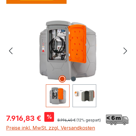
Bildergalerie überspringen
Verkaufspreis:
%
7.916,83 €
Regulärer Preis:
8.996,40 €
(12% gespart)
Preise inkl. MwSt. zzgl. Versandkosten