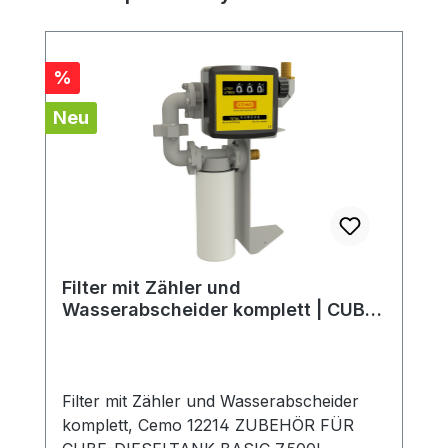
Rabatt
%
Neu
Filter mit Zähler und
Wasserabscheider komplett | CUBE
Tank 7500 Liter BASIC
Filter mit Zähler und Wasserabscheider
komplett, Cemo 12214 ZUBEHÖR FÜR