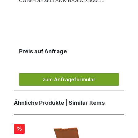
CUBE-DIESELTANK BASIC 7.500L
(NICHT MONTIERT) Maße 35 x 30 x 20
cm Gewicht 5 kg
Preis auf Anfrage
zum Anfrageformular
Produktgalerie überspringen
Ähnliche Produkte | Similar Items
Rabatt
%