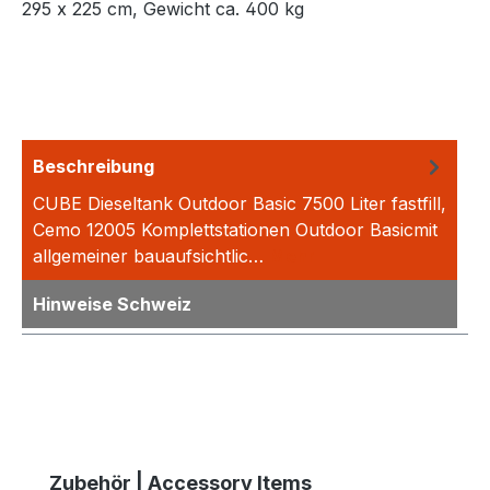
295 x 225 cm, Gewicht ca. 400 kg
Beschreibung
CUBE Dieseltank Outdoor Basic 7500 Liter fastfill,
Cemo 12005 Komplettstationen Outdoor Basicmit
allgemeiner bauaufsichtlic…
Mehr
Hinweise Schweiz
Produktgalerie überspringen
Zubehör | Accessory Items