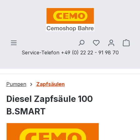
Zum Hauptinhalt springen
Du hast 0 Produ
Ware
Service-Telefon +49 (0) 22 22 - 91 98 70
Pumpen
Zapfsäulen
Diesel Zapfsäule 100
B.SMART