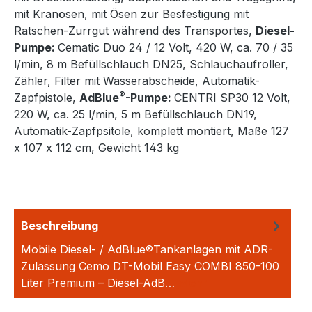
mit Kranösen, mit Ösen zur Besfestigung mit
Ratschen-Zurrgut während des Transportes,
Diesel-
Pumpe:
Cematic Duo 24 / 12 Volt, 420 W, ca. 70 / 35
l/min, 8 m Befüllschlauch DN25, Schlauchaufroller,
Zähler, Filter mit Wasserabscheide, Automatik-
®
Zapfpistole,
AdBlue
-Pumpe:
CENTRI SP30 12 Volt,
220 W, ca. 25 l/min, 5 m Befüllschlauch DN19,
Automatik-Zapfpsitole, komplett montiert, Maße 127
x 107 x 112 cm, Gewicht 143 kg
Beschreibung
Mobile Diesel- / AdBlue®Tankanlagen mit ADR-
Zulassung Cemo DT-Mobil Easy COMBI 850-100
Liter Premium – Diesel-AdB…
Mehr