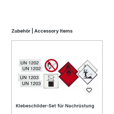
Produktgalerie überspringen
Zubehör | Accessory Items
Klebeschilder-Set für Nachrüstung