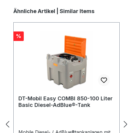
Produktgalerie überspringen
Ähnliche Artikel | Similar Items
Rabatt
%
DT-Mobil Easy COMBI 850-100 Liter
Basic Diesel-AdBlue®-Tank
Mobile Diesel- / AdBlue®tankanlagen mit