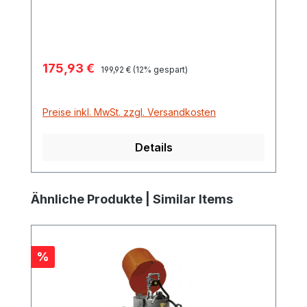
Verkaufspreis:
175,93 €
Regulärer Preis:
199,92 €
(12% gespart)
Preise inkl. MwSt. zzgl. Versandkosten
Details
Produktgalerie überspringen
Ähnliche Produkte | Similar Items
Rabatt
%