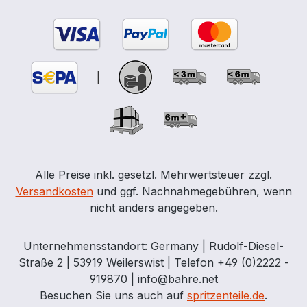
Auffangwanne vorzusehen.
Wiederkehrende Prüfung alle 2½ Jahre
(siehe ADR 6.5.4.4.1 b).
|
Alle Preise inkl. gesetzl. Mehrwertsteuer zzgl.
Versandkosten
und ggf. Nachnahmegebühren, wenn
nicht anders angegeben.
Unternehmensstandort: Germany | Rudolf-Diesel-
Straße 2 | 53919 Weilerswist | Telefon +49 (0)2222 -
919870 | info@bahre.net
Besuchen Sie uns auch auf
spritzenteile.de
.