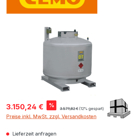
Bildergalerie überspringen
Verkaufspreis:
%
3.150,24 €
Regulärer Preis:
3.579,82 €
(12% gespart)
Preise inkl. MwSt. zzgl. Versandkosten
Lieferzeit anfragen