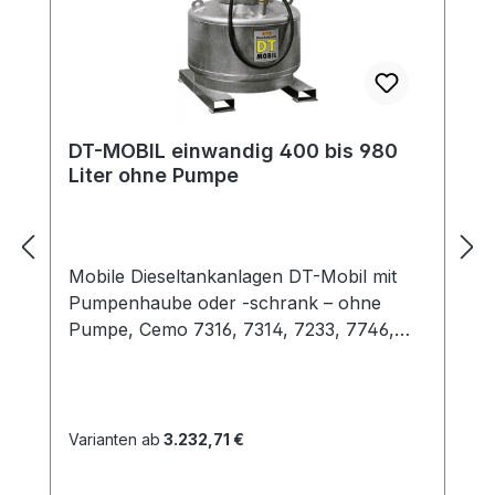
DT-MOBIL einwandig 400 bis 980
Liter ohne Pumpe
Mobile Dieseltankanlagen DT-Mobil mit
Pumpenhaube oder -schrank – ohne
Pumpe, Cemo 7316, 7314, 7233, 7746,
7747, 7748 Einzeltankanlage für den
mobilen Einsatz im Freien und im
Gebäude, einwandige Ausführung
Zulassung zeitlich unbegrenzt,
Varianten ab
3.232,71 €
Zulassungs-Nr. D/BAM 6167/31A (400
und 600 Liter), D/BAM 5454/31A (980