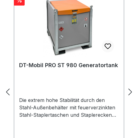
Rabatt
%
DT-Mobil PRO ST 980 Generatortank
Die extrem hohe Stabilität durch den
Stahl-Außenbehälter mit feuerverzinkten
Stahl-Staplertaschen und Staplerecken
mit Kranösenzeichnen die Modelle der
Baureihe DT-Mobil PRO. Zudem besticht
die neue Generation durch ein geringeres