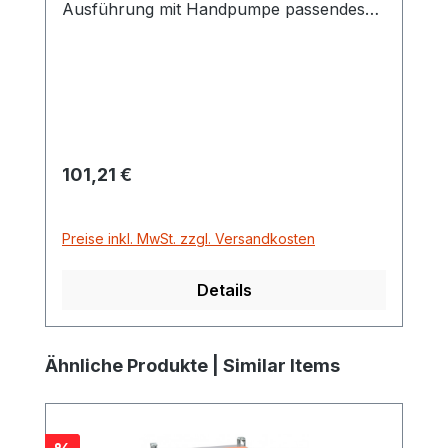
Ausführung mit Handpumpe passendes
Zubehör für DT-Mobil PRO ST Basic 980
Regulärer Preis:
101,21 €
Preise inkl. MwSt. zzgl. Versandkosten
Details
Produktgalerie überspringen
Ähnliche Produkte | Similar Items