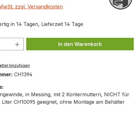
. MwSt. zzgl. Versandkosten
tig in 14 Tagen, Lieferzeit 14 Tage
 Anzahl: Gib den gewünschten Wert ein 
In den Warenkorb
ttel hinzufügen
mmer:
CH1394
s:
ngewinde, in Messing, mit 2 Kontermuttern, NICHT für
 Liter CH10095 geeignet, ohne Montage am Behälter