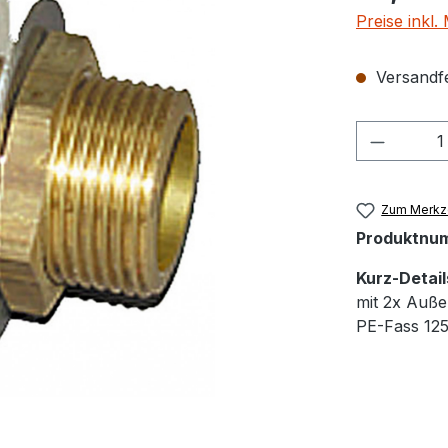
Preise inkl
Versandfer
Produkt
Zum Merkze
Produktnu
Kurz-Detail
mit 2x Auße
PE-Fass 125