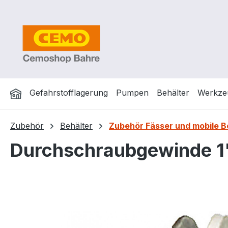
m Hauptinhalt springen
Zur Suche springen
Zur Hauptnavigation springen
Gefahrstofflagerung
Pumpen
Behälter
Werkze
Zubehör
Behälter
Zubehör Fässer und mobile
Durchschraubgewinde 1
Bildergalerie überspringen