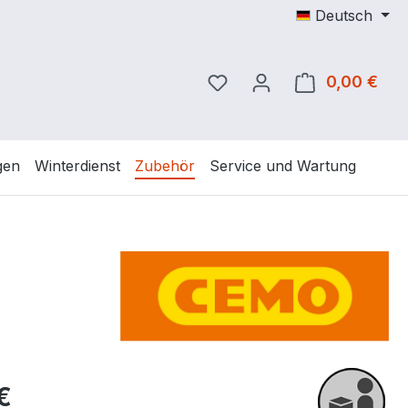
Deutsch
Du hast 0 Produkte auf 
0,00 €
Ware
gen
Winterdienst
Zubehör
Service und Wartung
eis:
€