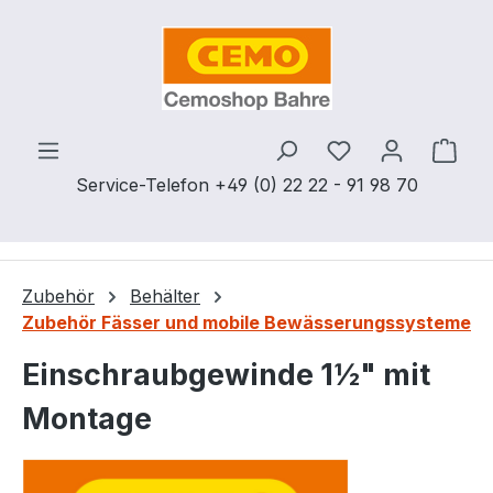
Zum Hauptinhalt springen
Du hast 0 Produ
Ware
Service-Telefon +49 (0) 22 22 - 91 98 70
Zubehör
Behälter
Zubehör Fässer und mobile Bewässerungssysteme
Einschraubgewinde 1½" mit
Montage