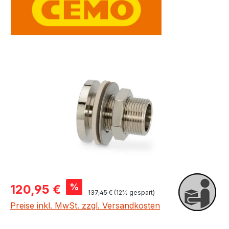
Bildergalerie überspringen
Verkaufspreis:
%
120,95 €
Regulärer Preis:
137,45 €
(12% gespart)
Preise inkl. MwSt. zzgl. Versandkosten