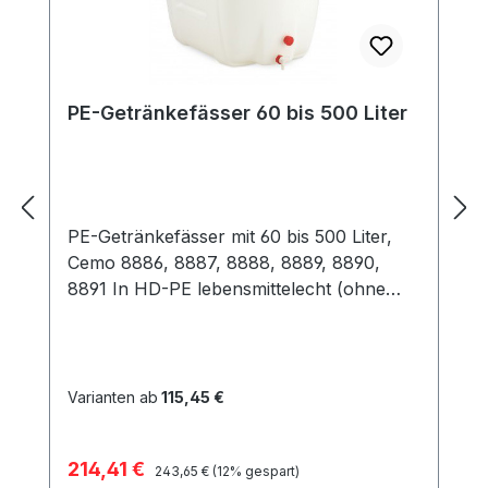
PE-Getränkefässer 60 bis 500 Liter
PE-Getränkefässer mit 60 bis 500 Liter,
Cemo 8886, 8887, 8888, 8889, 8890,
8891 In HD-PE lebensmittelecht (ohne
Zertifikat) Max. Temperaturbeständigkeit
bis 30°C Tiefer Auslauf mit Hahn DN19
Mit Schraubdeckel ø 220 mm Mit zwei
Handgriffen (zum Transport in leerem
Varianten ab
115,45 €
Zustand) Der Verschlussdeckel kann
anstelle des Auslaufhahns montiert
Verkaufspreis:
214,41 €
Regulärer Preis:
werden Optionales Zubehör: Adapter mit
243,65 €
(12% gespart)