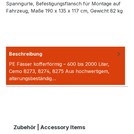
Spanngurte, Befestigungsflansch für Montage auf
Fahrzeug, Maße 190 x 135 x 117 cm, Gewicht 82 kg
Beschreibung
PE Fässer kofferförmig – 600 bis 2000 Liter,
Cemo 8273, 8274, 8275 Aus hochwertigem,
alterungsbeständig…
Mehr
Produktgalerie überspringen
Zubehör | Accessory Items