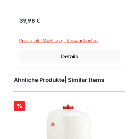
Regulärer Preis:
39,98 €
Preise inkl. MwSt. zzgl. Versandkosten
Details
Produktgalerie überspringen
Ähnliche Produkte| Similar Items
Rabatt
%