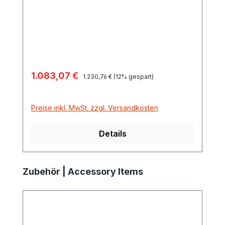
Lieferumfang ohne Fass
Verkaufspreis:
1.083,07 €
Regulärer Preis:
1.230,76 €
(12% gespart)
Preise inkl. MwSt. zzgl. Versandkosten
Details
Produktgalerie überspringen
Zubehör | Accessory Items