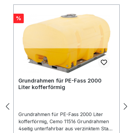
Rabatt
%
Grundrahmen für PE-Fass 2000
Liter kofferförmig
Grundrahmen für PE-Fass 2000 Liter
kofferförmig, Cemo 11516 Grundrahmen
4seitig unterfahrbar aus verzinktem Stahl