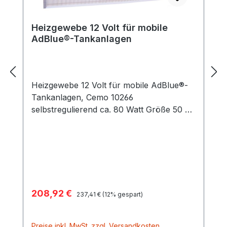
Heizgewebe 12 Volt für mobile
AdBlue®-Tankanlagen
Heizgewebe 12 Volt für mobile AdBlue®-
Tankanlagen, Cemo 10266
selbstregulierend ca. 80 Watt Größe 50 x
98 cm IPX4 mit 2 m Kabel und
Universalstecker
Verkaufspreis:
208,92 €
Regulärer Preis:
237,41 €
(12% gespart)
Preise inkl. MwSt. zzgl. Versandkosten