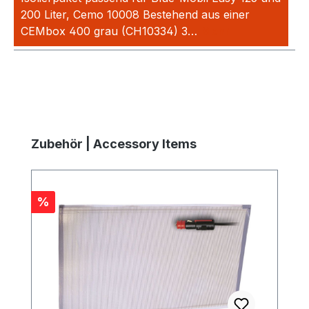
200 Liter, Cemo 10008 Bestehend aus einer
CEMbox 400 grau (CH10334) 3…
Mehr
Produktgalerie überspringen
Zubehör | Accessory Items
Rabatt
%