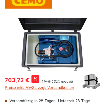
Bildergalerie überspringen
Verkaufspreis:
%
703,72 €
Regulärer Preis:
799,68 €
(12% gespart)
Preise inkl. MwSt. zzgl. Versandkosten
Versandfertig in 28 Tagen, Lieferzeit 28 Tage