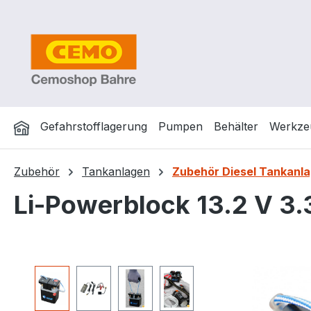
m Hauptinhalt springen
Zur Suche springen
Zur Hauptnavigation springen
Gefahrstofflagerung
Pumpen
Behälter
Werkze
Zubehör
Tankanlagen
Zubehör Diesel Tankanla
Li-Powerblock 13.2 V 3
Bildergalerie überspringen