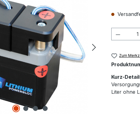
Versandfer
Produkt
Zum Merkze
Produktnu
Kurz-Detail
Versorgung
Liter ohne L