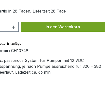
tig in 28 Tagen, Lieferzeit 28 Tage
 Anzahl: Gib den gewünschten Wert ein 
In den Warenkorb
ttel hinzufügen
mmer:
CH10749
s:
passendes System für Pumpen mit 12 VDC
sspannung, je nach Pumpe ausreichend für 300 – 380
eerlauf, Ladezeit ca. 66 min