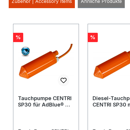
Zubehör | Accessory Items
Ähnliche Produkte
Produktgalerie überspringen
Rabatt
Rabatt
%
%
Tauchpumpe CENTRI
Diesel-Tauch
SP30 für AdBlue® mit
CENTRI SP30 m
Netzgerät 230 V
Netzgerät 230