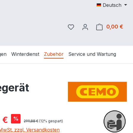
Deutsch
Du hast 0 Produkte auf 
0,00 €
Ware
gen
Winterdienst
Zubehör
Service und Wartung
egerät
is:
 €
%
Regulärer Preis:
299,88 €
(12% gespart)
. MwSt. zzgl. Versandkosten