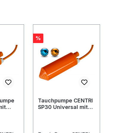
Rabatt
%
pumpe
Tauchpumpe CENTRI
it
SP30 Universal mit
 Volt
Netzgerät 230 V