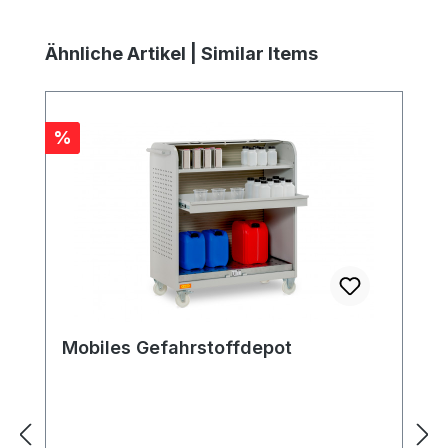
Produktgalerie überspringen
Ähnliche Artikel | Similar Items
Rabatt
%
Mobiles Gefahrstoffdepot