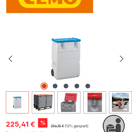
Bildergalerie überspringen
Verkaufspreis:
%
225,41 €
Regulärer Preis:
256,15 €
(12% gespart)