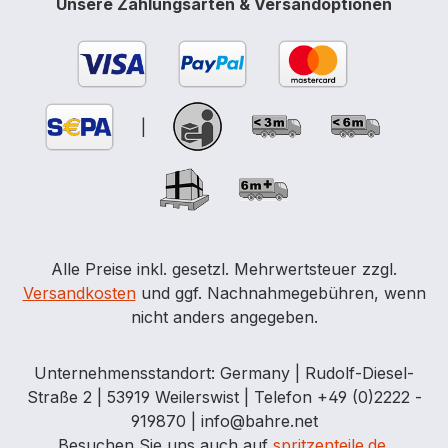
Unsere Zahlungsarten & Versandoptionen
einflügelige Türen (Breite 1294 mm)
offerieren einfache Handhabung. Ein
begehbares Dach ist ausgelegt für 125
kg/m² Schneelast und die Entwässerung
erfolgt über innenliegende Regenrinnen.
|
Inklusive Bauartzulassung. Technische
Details: Außenmaße 471 x 298,5 x 245 cm
Grundfläche 14 m² Auffangvolumen 2 x
1000 Liter Achtung: Bei Lieferung findet
Entladung der Ware durch den Kunden
statt ! Alternativ kann das Zubehör
Alle Preise inkl. gesetzl. Mehrwertsteuer zzgl.
»Entladung mit LKW-Ladekran«
Versandkosten
und ggf. Nachnahmegebühren, wenn
ausgewählt werden.
nicht anders angegeben.
Unternehmensstandort: Germany | Rudolf-Diesel-
Straße 2 | 53919 Weilerswist | Telefon +49 (0)2222 -
919870 | info@bahre.net
Besuchen Sie uns auch auf
spritzenteile.de
.