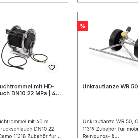
und vorne an der
evorrichtung
igunsgurte Beheiztes
er-Hochdruckmodul HDS
Rabatt
%
e (Dieselbetrieb mit
ostarter) mit
ruckpistole
uchtrommel mit 20 m HD-
ch – optional
uchtrommel mit 40 m HD-
ch – optional
ungspistole Mit Anbausatz
uchtrommel mit HD-
Unkrautlanze WR 50
nkrautbekämpfung
uch DN10 22 MPa | 40
ratursensor) Dieser sorgt
nstante Wassertemperatur
° C am Austritt der
utbekämpfungslanze
uchtrommel mit 40 m
Unkrautlanze WR 50, 
utbekämpfungslanze zur
ruckschlauch DN10 22
11319 Zubehör für mobi
freien Unkrautbeseitigung
Cemo 11318 Zubehör für
Reinigungs- &