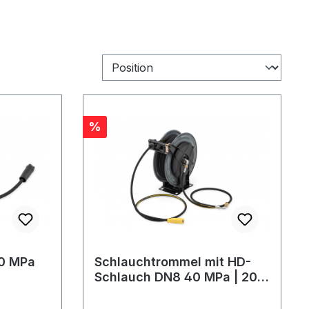
Rabatt
%
tur von 98°C am Austritt der
0 MPa
Schlauchtrommel mit HD-
Schlauch DN8 40 MPa | 20
m