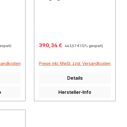
ystem
Unkrautbekämpfungssysten
MCS 1000 HD Maße 10 x 10 x 10
cm
cm
Verkaufspreis:
390,34 €
Regulärer Preis:
espart)
443,57 €
(12% gespart)
rsandkosten
Preise inkl. MwSt. zzgl. Versandkosten
Details
o
Hersteller-Info