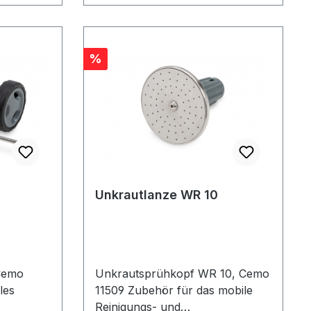
Rabatt
%
Unkrautlanze WR 10
Cemo
Unkrautsprühkopf WR 10, Cemo
les
11509 Zubehör für das mobile
Reinigungs- und