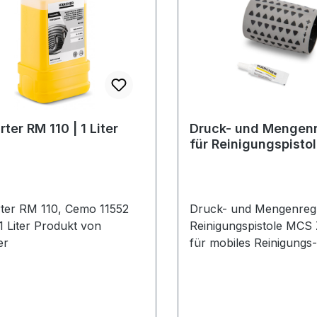
rter RM 110 | 1 Liter
Druck- und Mengenr
für Reinigungspisto
ter RM 110, Cemo 11552
Druck- und Mengenregl
 1 Liter Produkt von
Reinigungspistole MCS Zubehör
er
für mobiles Reinigungs
Unkrautbekämpfungss
MCS 1000 HD Montag
zwischen Pistolengriff