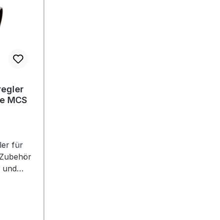
egler
le MCS
er für
- und
ystem
e
 und Lanze