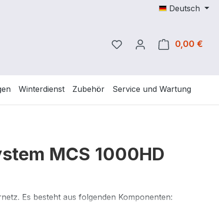
Deutsch
Du hast 0 Produkte auf 
0,00 €
Ware
gen
Winterdienst
Zubehör
Service und Wartung
system MCS 1000HD
netz. Es besteht aus folgenden Komponenten: