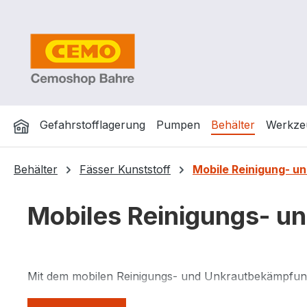
m Hauptinhalt springen
Zur Suche springen
Zur Hauptnavigation springen
Gefahrstofflagerung
Pumpen
Behälter
Werkze
Behälter
Fässer Kunststoff
Mobile Reinigung- 
Mobiles Reinigungs- 
Mit dem mobilen Reinigungs- und Unkrautbekämpfun