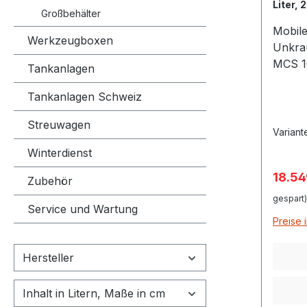
Liter, 
Großbehälter
Mobile
Werkzeugboxen
Unkra
MCS 1
Tankanlagen
11315,
Tankanlagen Schweiz
unabh
Wasse
Streuwagen
600 bi
Variant
verfüg
Winterdienst
aus f
Verkau
18.54
PE-Fas
Zubehör
1000 L
gespart)
Service und Wartung
Schwal
Preise 
Dom ø
Kufen 
Hersteller
aus ve
Befest
Inhalt in Litern, Maße in cm
Integr