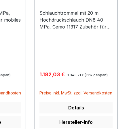
MPa,
Schlauchtrommel mit 20 m
r mobiles
Hochdruckschlauch DN8 40
MPa, Cemo 11317 Zubehör für
ystem
mobiles Reinigungs- &
Unkrautbekämpfungssystem
N8 40
MCS 1000 HD Maße 45 x 19 x
46 cm Gewicht 20 kg
C
Verkaufspreis:
1.182,03 €
Regulärer Preis:
spart)
1.343,21 €
(12% gespart)
rsandkosten
Preise inkl. MwSt. zzgl. Versandkosten
Details
o
Hersteller-Info