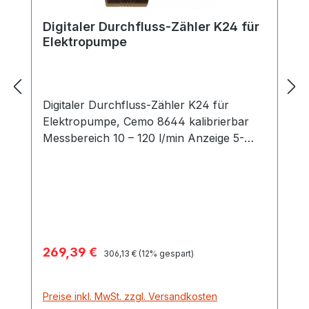
Digitaler Durchfluss-Zähler K24 für
Elektropumpe
Digitaler Durchfluss-Zähler K24 für
Elektropumpe, Cemo 8644 kalibrierbar
Messbereich 10 – 120 l/min Anzeige 5-
stellig Gesamtmenge 6-stellig Anschluss
beidseitig 1" AG mit Muffe 1"
Verkaufspreis:
269,39 €
Regulärer Preis:
306,13 €
(12% gespart)
Preise inkl. MwSt. zzgl. Versandkosten