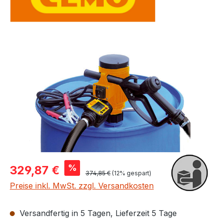
Bildergalerie überspringen
Verkaufspreis:
%
329,87 €
Regulärer Preis:
374,85 €
(12% gespart)
Preise inkl. MwSt. zzgl. Versandkosten
Versandfertig in 5 Tagen, Lieferzeit 5 Tage