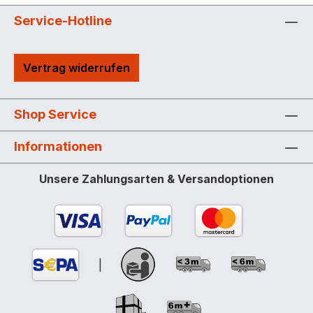
Da die rotierenden Bauteile nicht mit dem
Pumpengehäuse in Berührung kommen,
Service-Hotline
unterliegt sie einem sehr geringen
Verschleiß, was eine lange Lebensdauer
Vertrag widerrufen
zur Folge hat.
Shop Service
Informationen
Unsere Zahlungsarten & Versandoptionen
|