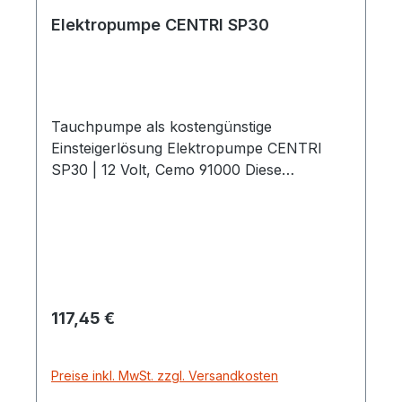
Elektropumpe CENTRI SP30
Tauchpumpe als kostengünstige
Einsteigerlösung Elektropumpe CENTRI
SP30 | 12 Volt, Cemo 91000 Diese
verschleißarme Kreiselpumpe mit
Elektromotor 12 Volt mit max. 18 A, kann in
der Ausführung mit Netzgerät für 230 Volt
verwendet werden. Als selbstansaugende
Tauchpumpe am Behälterboden ist sie
bedienerfreundlich, kompakt und leicht in
Regulärer Preis:
117,45 €
der Bauweise. Einsatzmöglichkeiten für
folgende Medien: Diesel / Biodiesel AUS32 /
AdBlue® Frischwasser Frostschutzmittel
Preise inkl. MwSt. zzgl. Versandkosten
weitere Eigenschaften: Volumenstrom ca.