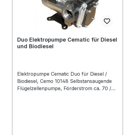
Duo Elektropumpe Cematic für Diesel
und Biodiesel
Elektropumpe Cematic Duo für Diesel /
Biodiesel, Cemo 10148 Selbstansaugende
Flügelzellenpumpe, Förderstrom ca. 70 /
35 Liter / min Saughöhe bis 2 m Robustes
Pumpengehäuse aus Stahlguss DC-
Bürstenmotor 24 / 12 V, Schutzart IP 55
Arbeitszyklus max. 30 min Integriertes
Überdruck-Bypass-Ventil Anschluss
beidseitig 1" IG Das Pumpenprinzip Die
Verkaufspreis: