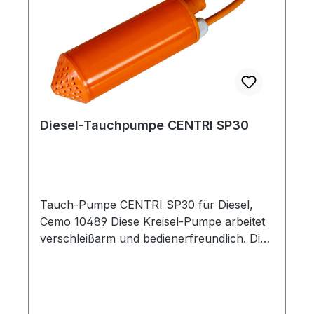
Diesel-Tauchpumpe CENTRI SP30
Tauch-Pumpe CENTRI SP30 für Diesel,
Cemo 10489 Diese Kreisel-Pumpe arbeitet
verschleißarm und bedienerfreundlich. Die
kompakte und leichte Bauweise macht sie
zu einem kostengünstigen Einsteigermodell.
Ausstattung komplett mit 4 m Schlauch
und Automatik-Zapfventil Elektromotor 12