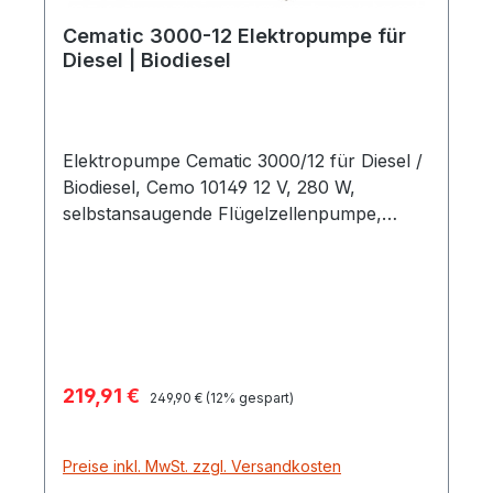
Cematic 3000-12 Elektropumpe für
Diesel | Biodiesel
Elektropumpe Cematic 3000/12 für Diesel /
Biodiesel, Cemo 10149 12 V, 280 W,
selbstansaugende Flügelzellenpumpe,
Förderstrom ca. 45 Liter / min Saughöhe
bis 2 m Robuste Pumpengehäuse aus
Stahlguss DC-Bürstenmotor, Schutzart IP
55 Arbeitszyklus max. 30 min Integriertes
Überdruck-Bypass-Ventil Ausführung: 4 m
Kabel mit Polklemmen, Saugseite Tülle DN
Verkaufspreis:
219,91 €
Regulärer Preis:
19, Druckseite 1" IG Das Pumpenprinzip Die
249,90 €
(12% gespart)
Flügelzellenpumpen bestehen im Prinzip
aus einem im Gehäuse exzentrisch
Preise inkl. MwSt. zzgl. Versandkosten
gelagerten, geschlitzten Rotor, in dem radial