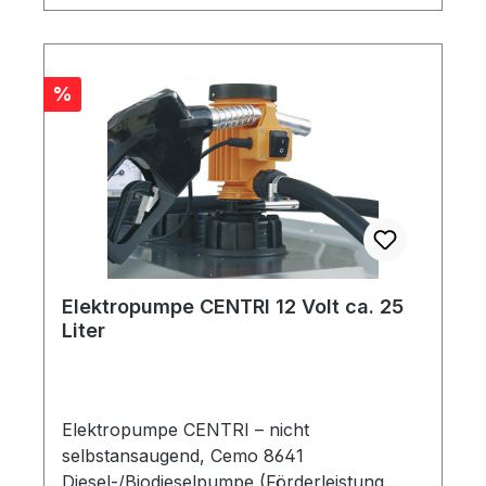
Pumpengehäuse in Berührung kommen,
unterliegt sie einem sehr geringen
Verschleiß, was eine lange Lebensdauer
zur Folge hat.
Rabatt
%
Elektropumpe CENTRI 12 Volt ca. 25
Liter
Elektropumpe CENTRI – nicht
selbstansaugend, Cemo 8641
Diesel-/Biodieselpumpe (Förderleistung