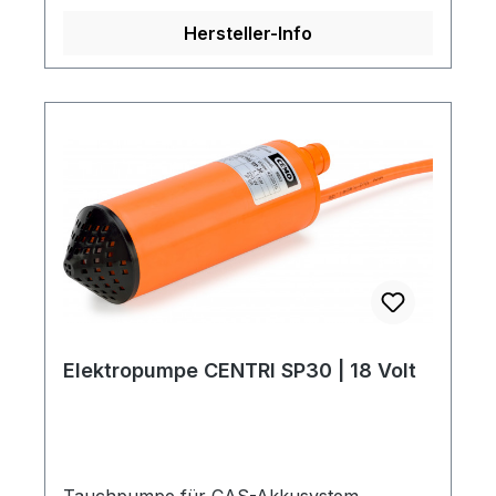
Batteriepolklemmen Inklusive
Hersteller-Info
Saugschlauch, Befüllschlauch,
Fassverschraubung und Winkelstück Das
Pumpenprinzip Die Flügelzellenpumpen
bestehen im Prinzip aus einem im Gehäuse
exzentrisch gelagerten, geschlitzten Rotor,
in dem radial verschiebliche Lamellen (auch
Schieber oder Flügel genannt) gleiten. Sie
werden durch Fliehkraft, evtl. durch
Federkraft (Cematic 56) von innen
unterstützt, an die Gehäusewand gepresst
und bilden die sich sichelförmig
erweiternden und verengenden
Förderzellen.
Elektropumpe CENTRI SP30 | 18 Volt