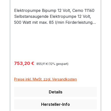
Elektropumpe Bipump 12 Volt, Cemo 11160
Selbstansaugende Elektropumpe 12 Volt,
500 Watt mit max. 85 l/min Förderleistung
wird inklusive Kabel 4 m mit Polzagen und
Schalter geliefert. Anschluss 1"
Innengewinde, Gewicht 1,5 kg.
Verkaufspreis:
753,20 €
Regulärer Preis:
855,91 €
(12% gespart)
Preise inkl. MwSt. zzgl. Versandkosten
Details
Hersteller-Info