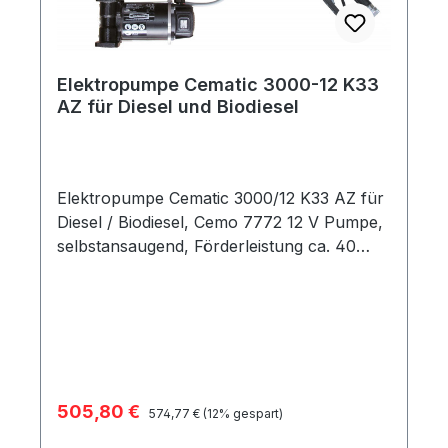
Förderzellen.
Elektropumpe Cematic 3000-12 K33
AZ für Diesel und Biodiesel
Elektropumpe Cematic 3000/12 K33 AZ für
Diesel / Biodiesel, Cemo 7772 12 V Pumpe,
selbstansaugend, Förderleistung ca. 40
Liter / min mit Zählwerk K33 AZ Leichte und
robuste Bauweise Einfaches Handling
durch geringes Gewicht Mit Heberschutz
Standardausführungen mit 4 m
Befüllschlauch DN19 Weitere
Schlauchlängen von 6 bis 10 m wählbar
Verkaufspreis:
505,80 €
Regulärer Preis:
gegen Aufpreis 2" Verschraubung für alle
574,77 €
(12% gespart)
gängigen Tanks und Fässer Anschlusskabel