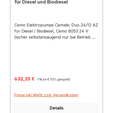
für Diesel und Biodiesel
Cemo Elektropumpe Cematic Duo 24/12 AZ
für Diesel / Biodiesel, Cemo 8053 24 V
(sicher selbstansaugend nur bei Betrieb mit
24 V), Förderleistung ca. 70 Liter / min
Kann auch mit 12 V betrieben werden,
Pumpenleistung dann 35 Liter / min Leichte
und robuste Bauweise Einfaches Handling
durch geringes Gewicht Mit Heberschutz
Standardausführungen mit 4 m
Verkaufspreis:
632,25 €
Regulärer Preis:
Befüllschlauch DN19 Weitere
718,46 €
(12% gespart)
Schlauchlängen von 6 bis 10 m wählbar
gegen Aufpreis 2" Fassverschraubung für
Preise inkl. MwSt. zzgl. Versandkosten
alle gängigen Tanks und Fässer
Anschlusskabel bei Gleichstrompumpen ca.
Details
4 m lang mit Sicherung und