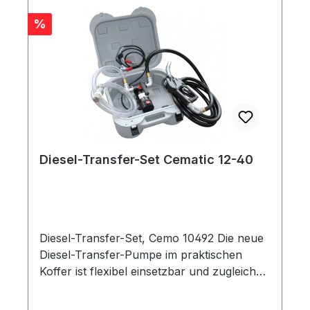
Entlüftungsventil und Schlauchschelle für
die Fixierung optional mit Zubehör Die
Rabatt
%
Tauchpumpe CENTRI SP30 ist für
unterschiedlichste Behälterformen geeignet:
Diesel-Transfer-Set Cematic 12-40
Diesel-Transfer-Set, Cemo 10492 Die neue
Diesel-Transfer-Pumpe im praktischen
Koffer ist flexibel einsetzbar und zugleich
platzsparend. Mit dem fest installierten
Handgriff direkt an der Pumpe, lässt sich