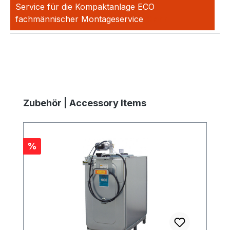
Service für die Kompaktanlage ECO
fachmännischer Montageservice
Mehr
Produktgalerie überspringen
Zubehör | Accessory Items
Rabatt
%