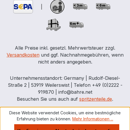
SAE 140 * Wichtige Informationen zur
|
Mess- und Eichverordnung (Auszug)
Verordnung über das Inverkehrbringen
und die Bereitstellung von Messgeräten
auf dem Markt über ihre Verwendung
und Eichung (Mess- und Eichverordnung
– MessEV) § 5 Vom Anwendungsbereich
Alle Preise inkl. gesetzl. Mehrwertsteuer zzgl.
ausgenommene Verwendungen (1) Auf
Versandkosten
und ggf. Nachnahmegebühren, wenn
Messgeräte oder Messwerte, die im
nicht anders angegeben.
geschäftlichen Verkehr verwendet
werden, sind das Mess- und Eichgesetz
Unternehmensstandort: Germany | Rudolf-Diesel-
und diese Verordnung nicht anzuwenden.
Straße 2 | 53919 Weilerswist | Telefon +49 (0)2222 -
6. in Betrieben des
919870 | info@bahre.net
Kraftfahrzeuggewerbes oder an
Besuchen Sie uns auch auf
spritzenteile.de
.
öffentlichen Tankstellen zur Bestimmung
des Volumens oder der Masse von
Diese Website verwendet Cookies, um eine bestmögliche
Schmier- oder Getriebeöl,
Erfahrung bieten zu können.
Mehr Informationen ...
Bremsflüssigkeit, Kältemittel für
Klimaanlagen, Frotzschutzmittel oder