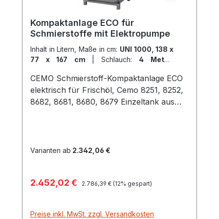
Kompaktanlage ECO für
Schmierstoffe mit Elektropumpe
Inhalt in Litern, Maße in cm:
UNI 1000, 138 x
77 x 167 cm
|
Schlauch:
4 Meter,
Schlauchhalter
CEMO Schmierstoff-Kompaktanlage ECO
elektrisch für Frischöl, Cemo 8251, 8252,
8682, 8681, 8680, 8679 Einzeltank aus
HDPE mit integrierter verzinkter
Stahlblech-Auffangwanne, serienmäßiges
Zubehör wie Palettenfuß,
Füllstandanzeige, optische Leckage-
Varianten ab
2.342,06 €
Anzeige, Saug-Garnitur, Pumpe,
Befüllschlauch und digitalem Hand-
Verkaufspreis:
2.452,02 €
Regulärer Preis:
Durchlaufzähler. Ohne Montage. Zur
2.786,39 €
(12% gespart)
oberirdischen Lagerung von Frischöl mit
einem Flammpunkt > 55° C, auch in
Preise inkl. MwSt. zzgl. Versandkosten