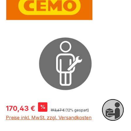
Bildergalerie überspringen
Verkaufspreis:
%
170,43 €
Regulärer Preis:
193,67 €
(12% gespart)
Preise inkl. MwSt. zzgl. Versandkosten