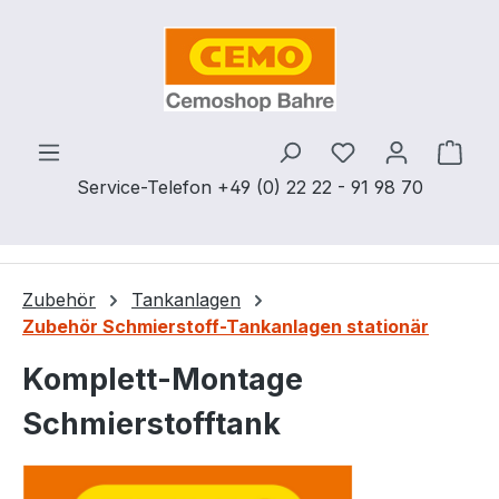
Zum Hauptinhalt springen
Du hast 0 Produ
Ware
Service-Telefon +49 (0) 22 22 - 91 98 70
Zubehör
Tankanlagen
Zubehör Schmierstoff-Tankanlagen stationär
Komplett-Montage
Schmierstofftank