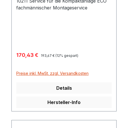
10211 Service für die Kompaktanlage ECO
fachmännischer Montageservice
Verkaufspreis:
170,43 €
Regulärer Preis:
193,67 €
(12% gespart)
Preise inkl. MwSt. zzgl. Versandkosten
Details
Hersteller-Info