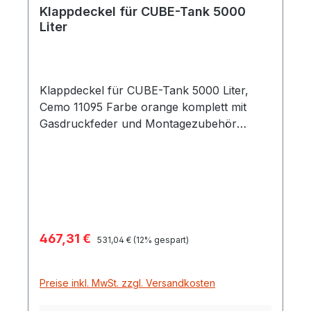
Klappdeckel für CUBE-Tank 5000
Liter
Klappdeckel für CUBE-Tank 5000 Liter,
Cemo 11095 Farbe orange komplett mit
Gasdruckfeder und Montagezubehör
passend für nachträgliche Anbringung an
CUBE-Tanks 5000 Liter für Aufstellung
Outdoor
Verkaufspreis:
467,31 €
Regulärer Preis:
531,04 €
(12% gespart)
Preise inkl. MwSt. zzgl. Versandkosten