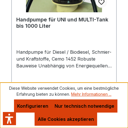
Handpumpe für UNI und MULTI-Tank
bis 1000 Liter
Handpumpe für Diesel / Biodiesel, Schmier-
und Kraftstoffe, Cemo 1452 Robuste
Bauweise Unabhängig von Energiequellen
Günstig in der Anschaffung 2"
Verschraubung Saugrohre können bei
Bedarf gekürzt werden
Diese Website verwendet Cookies, um eine bestmögliche
Erfahrung bieten zu können.
Mehr Informationen ...
Konfigurieren
Nur technisch notwendige
Verkaufspreis:
186,93 €
Regulärer Preis:
212,42 €
(12% gespart)
Alle Cookies akzeptieren