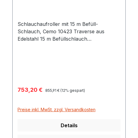
Schlauchaufroller mit 15 m Befüll-
Schlauch, Cemo 10423 Traverse aus
Edelstahl 15 m Befüllschlauch
Schlauchführung als abgestimmtes
Erweiterungszubehör für
Schmierstofftankanlage CUBE
Verkaufspreis:
753,20 €
Regulärer Preis:
855,91 €
(12% gespart)
Preise inkl. MwSt. zzgl. Versandkosten
Details