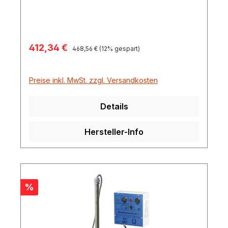
Liter
Verkaufspreis:
412,34 €
Regulärer Preis:
468,56 €
(12% gespart)
Preise inkl. MwSt. zzgl. Versandkosten
Details
Hersteller-Info
Rabatt
%