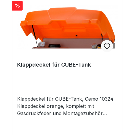
Rabatt
%
Klappdeckel für CUBE-Tank
Klappdeckel für CUBE-Tank, Cemo 10324
Klappdeckel orange, komplett mit
Gasdruckfeder und Montagezubehör
passend für nachträgliche Anbringung an
CUBE-Tankanlagen 1000, 1500 und 2500