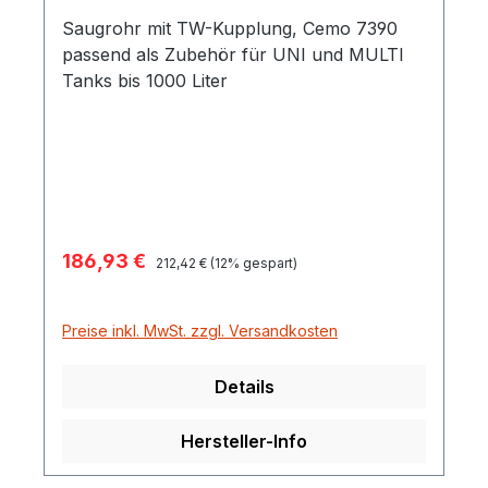
Saugrohr mit TW-Kupplung, Cemo 7390
passend als Zubehör für UNI und MULTI
Tanks bis 1000 Liter
Verkaufspreis:
186,93 €
Regulärer Preis:
212,42 €
(12% gespart)
Preise inkl. MwSt. zzgl. Versandkosten
Details
Hersteller-Info