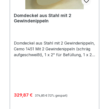
Domdeckel aus Stahl mit 2
Gewindenippeln
Domdeckel aus Stahl mit 2 Gewindenippeln,
Cemo 1451 Mit 2 Gewindenippeln (schräg
aufgeschweißt), 1 x 2" für Befüllung, 1 x 2"
für Entlüftung 2 Gewindemuffen (gerade)
2" und 1" Im Lieferumfang: TW-Kupplung
und Entlüftungskappe
Verkaufspreis:
329,87 €
Regulärer Preis:
374,85 €
(12% gespart)