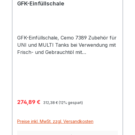
GFK-Einfüllschale
GFK-Einfüllschale, Cemo 7389 Zubehör für
UNI und MULTI Tanks bei Verwendung mit
Frisch- und Gebrauchtöl mit
verschließbarem Deckel passend für UNI-
und MULTI-Tanks
Verkaufspreis:
274,89 €
Regulärer Preis:
312,38 €
(12% gespart)
Preise inkl. MwSt. zzgl. Versandkosten