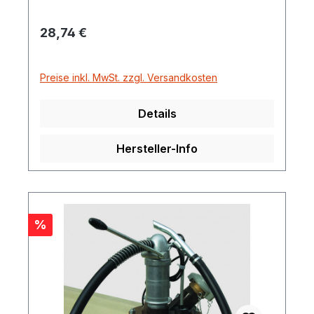
Regulärer Preis:
28,74 €
Preise inkl. MwSt. zzgl. Versandkosten
Details
Hersteller-Info
Rabatt
%