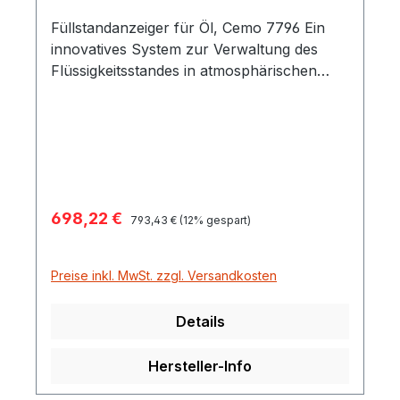
Füllstandanzeiger für Öl, Cemo 7796 Ein
innovatives System zur Verwaltung des
Flüssigkeitsstandes in atmosphärischen
Tanks. Besondere Eigenschaften:
Kontinuierliche Messung Anzeige des
Füllstandes in Millimeter, Liter und Prozent
Mindest- und Höchststandsalarme mit
potentialfreien Relaiskontakten Hohe
Genauigkeit, einfache Installation Einfache
Verkaufspreis:
698,22 €
Regulärer Preis:
Konfiguration PC-Anbindung möglich
793,43 €
(12% gespart)
Preise inkl. MwSt. zzgl. Versandkosten
Details
Hersteller-Info