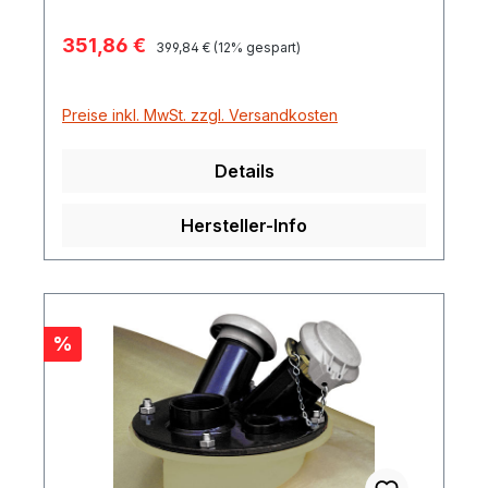
Verkaufspreis:
351,86 €
Regulärer Preis:
399,84 €
(12% gespart)
Preise inkl. MwSt. zzgl. Versandkosten
Details
Hersteller-Info
Rabatt
%