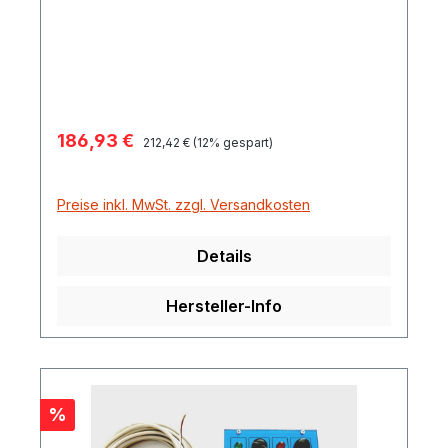
Verkaufspreis:
186,93 €
Regulärer Preis:
212,42 €
(12% gespart)
Preise inkl. MwSt. zzgl. Versandkosten
Details
Hersteller-Info
Rabatt
%