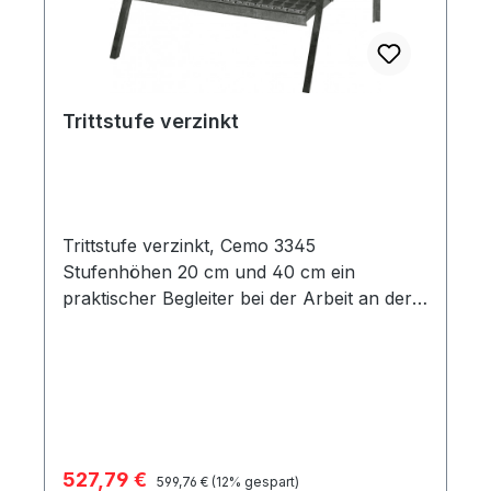
Trittstufe verzinkt
Trittstufe verzinkt, Cemo 3345
Stufenhöhen 20 cm und 40 cm ein
praktischer Begleiter bei der Arbeit an der
Tankanlage
Verkaufspreis:
527,79 €
Regulärer Preis:
599,76 €
(12% gespart)